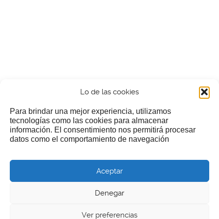
Lo de las cookies
Para brindar una mejor experiencia, utilizamos
tecnologías como las cookies para almacenar
información. El consentimiento nos permitirá procesar
¿Nos invitas a un cafecillo?
datos como el comportamiento de navegación
Si te gusta nuestra web puedes echar limosna a estos
Aceptar
pobres diablos
Denegar
Ver preferencias