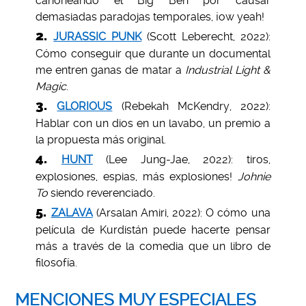
cañoneando el Big Ben por causar
demasiadas paradojas temporales, ¡ow yeah!
JURASSIC PUNK
(Scott Leberecht, 2022):
Cómo conseguir que durante un documental
me entren ganas de matar a
Industrial Light &
Magic
.
GLORIOUS
(Rebekah McKendry, 2022):
Hablar con un dios en un lavabo, un premio a
la propuesta más original.
HUNT
(Lee Jung-Jae, 2022): tiros,
explosiones, espias, más explosiones!
Johnie
To
siendo reverenciado.
ZALAVA
(Arsalan Amiri, 2022): O cómo una
película de Kurdistán puede hacerte pensar
más a través de la comedia que un libro de
filosofía.
MENCIONES MUY ESPECIALES