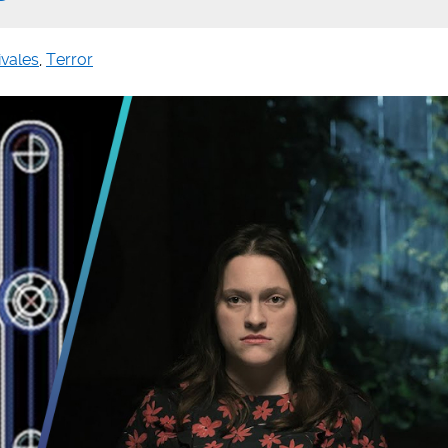
ivales
,
Terror