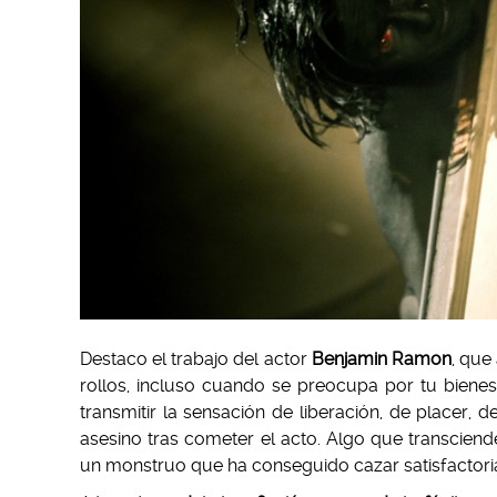
Destaco el trabajo del actor
Benjamin Ramon
, que
rollos, incluso cuando se preocupa por tu bienes
transmitir la sensación de liberación, de placer, 
asesino tras cometer el acto. Algo que transcien
un monstruo que ha conseguido cazar satisfactor