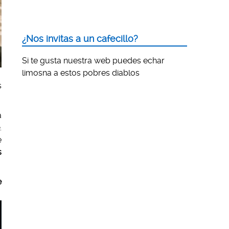
¿Nos invitas a un cafecillo?
Si te gusta nuestra web puedes echar
limosna a estos pobres diablos
s
a
e
.
e
s
e