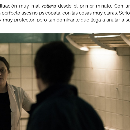
situación muy mal
rollera
desde el primer minuto. Con u
perfecto asesino psicópata, con las cosas muy claras. Serio
y muy protector, pero tan dominante que llega a anular a s