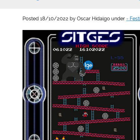
Posted
18/10/2022
by
Oscar Hidalgo
under
- Fest