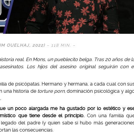
IM OUELHAJ
, 2022)
– 118 MIN. –
istoria real. En Mons, un pueblecito belga. Tras 20 años de l
sesinatos. Los hijos del asesino original seguirán con e
milia de psicópatas. Hermano y hermana, a cada cual con su
n una historia de
torture porn
, dominación psicológica y alg
.
que un poco alargada me ha gustado por lo estético y es
místico que tiene desde el principio.
Con una familia qu
l legado del padre (y quien sabe si hubo más generacione
ortan las consecuencias.