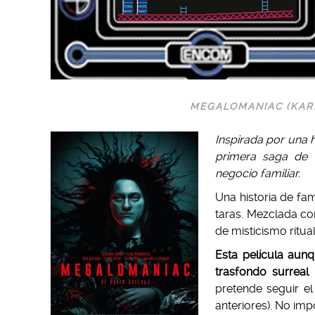
MEGALOMANIAC (
KAR
Inspirada por una h
primera saga de a
negocio familiar.
Una historia de fa
taras. Mezclada co
de misticismo ritual
Esta película aun
trasfondo surreal 
pretende seguir e
anteriores). No imp