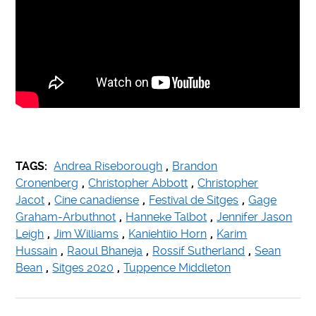
TAGS:
Andrea Riseborough
,
Brandon
Cronenberg
,
Christopher Abbott
,
Christopher
Jacot
,
Cine canadiense
,
Festival de Sitges
,
Gage
Graham-Arbuthnot
,
Hanneke Talbot
,
Jennifer Jason
Leigh
,
Jim Williams
,
Kaniehtiio Horn
,
Karim
Hussain
,
Raoul Bhaneja
,
Rossif Sutherland
,
Sean
Bean
,
Sitges 2020
,
Tuppence Middleton