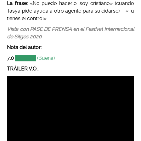
La frase:
«No puedo hacerlo, soy cristiano» (cuando
Tasya pide ayuda a otro agente para suicidarse) – «Tu
tienes el control».
Vista con PASE DE PRENSA en el Festival Internacional
de Sitges 2020
Nota del autor
:
7,0
██████ (Buena)
TRÁILER V.O.: