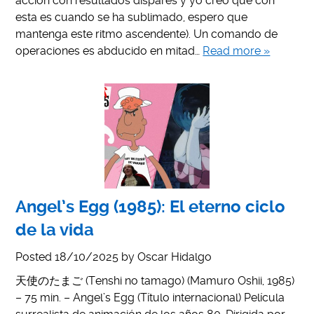
acción con resultados dispares y yo creo que con
esta es cuando se ha sublimado, espero que
mantenga este ritmo ascendente). Un comando de
operaciones es abducido en mitad…
Read more »
Angel’s Egg (1985): El eterno ciclo
de la vida
Posted
18/10/2025
by
Oscar Hidalgo
天使のたまご (Tenshi no tamago) (Mamuro Oshii, 1985)
– 75 min. – Angel’s Egg (Título internacional) Película