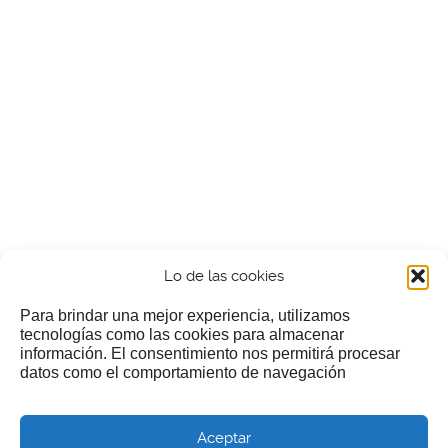
Lo de las cookies
Para brindar una mejor experiencia, utilizamos
tecnologías como las cookies para almacenar
información. El consentimiento nos permitirá procesar
¿Nos invitas a un cafecillo?
datos como el comportamiento de navegación
Si te gusta nuestra web puedes echar limosna a estos
Aceptar
pobres diablos