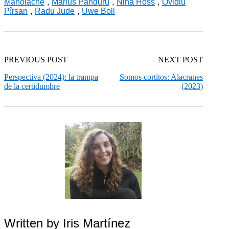
Manolache
,
Marius Panduru
,
Nina Hoss
,
Ovidiu
Pîrsan
,
Radu Jude
,
Uwe Boll
PREVIOUS POST
NEXT POST
Perspectiva (2024): la trampa
Somos cortitos: Alacranes
de la certidumbre
(2023)
Written by
Iris Martínez