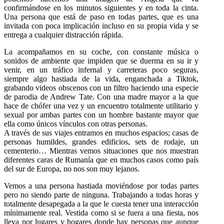
confirmándose en los minutos siguientes y en toda la cinta.
Una persona que está de paso en todas partes, que es una
invitada con poca implicación incluso en su propia vida y se
entrega a cualquier distracción rápida.
La acompañamos en su coche, con constante música o
sonidos de ambiente que impiden que se duerma en su ir y
venir, en un tráfico infernal y carreteras poco seguras,
siempre algo hastiada de la vida, enganchada a Tiktok,
grabando videos obscenos con un filtro haciendo una especie
de parodia de Andrew Tate. Con una madre mayor a la que
hace de chófer una vez y un encuentro totalmente utilitario y
sexual por ambas partes con un hombre bastante mayor que
ella como únicos vínculos con otras personas.
A través de sus viajes entramos en muchos espacios; casas de
personas humildes, grandes edificios, sets de rodaje, un
cementerio… Mientras vemos situaciones que nos muestran
diferentes caras de Rumanía que en muchos casos como país
del sur de Europa, no nos son muy lejanos.
Vemos a una persona hastiada moviéndose por todas partes
pero no siendo parte de ninguna. Trabajando a todas horas y
totalmente desapegada a la que le cuesta tener una interacción
mínimamente real. Vestida como si se fuera a una fiesta, nos
lleva por lugares y hogares donde hay personas que aunque