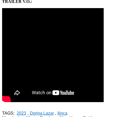
TRÁILER V.O.
:
TAGS:
2023
,
Dorina Lazar
,
Ilinca