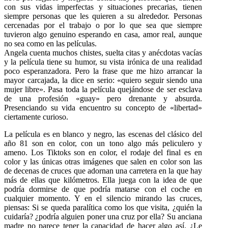
con sus vidas imperfectas y situaciones precarias, tienen
siempre personas que les quieren a su alrededor. Personas
cercenadas por el trabajo o por lo que sea que siempre
tuvieron algo genuino esperando en casa, amor real, aunque
no sea como en las películas.
Angela cuenta muchos chistes, suelta citas y anécdotas vacías
y la película tiene su humor, su vista irónica de una realidad
poco esperanzadora. Pero la frase que me hizo arrancar la
mayor carcajada, la dice en serio: «quiero seguir siendo una
mujer libre». Pasa toda la película quejándose de ser esclava
de una profesión «guay» pero drenante y absurda.
Presenciando su vida encuentro su concepto de «libertad»
ciertamente curioso.
La película es en blanco y negro, las escenas del clásico del
año 81 son en color, con un tono algo más peliculero y
ameno. Los Tiktoks son en color, el rodaje del final es en
color y las únicas otras imágenes que salen en color son las
de decenas de cruces que adornan una carretera en la que hay
más de ellas que kilómetros. Ella juega con la idea de que
podría dormirse de que podría matarse con el coche en
cualquier momento. Y en el silencio mirando las cruces,
piensas: Si se queda paralítica como los que visita, ¿quién la
cuidaría? ¿podría alguien poner una cruz por ella? Su anciana
madre no parece tener la capacidad de hacer algo así. ¿Le