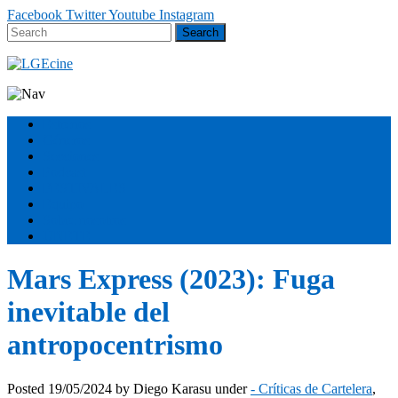
Facebook
Twitter
Youtube
Instagram
Estrenos
Géneros
Secciones
Podcast
FESTIVALES
Equipo
Sobre nosotros
ÚNETE
Mars Express (2023): Fuga
inevitable del
antropocentrismo
Posted
19/05/2024
by
Diego Karasu
under
- Críticas de Cartelera
,