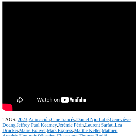
TAGS:
2023
,
Animación
,
Cine francés
,
Daniel Njo Lobé
,
Geneviève
Doang
,
Jeffrey Paul Kearney
,
Jérémie Périn
,
Laurent Sarfati
,
Léa
Drucker
,
Marie Bouvet
,
Mars Express
,
Marthe Keller
,
Mathieu
Amalric
,
Neo-noir
,
Sébastien Chassagne
,
Thomas Roditi