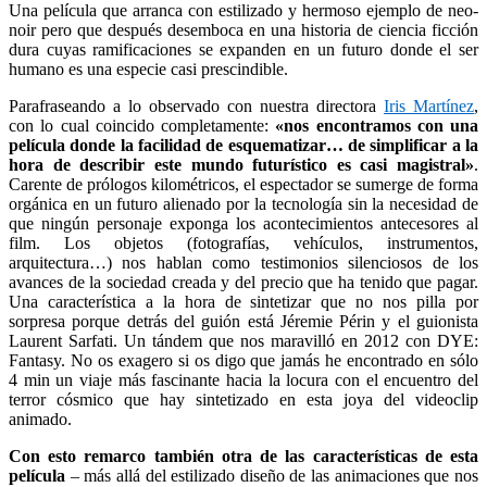
Una película que arranca con estilizado y hermoso ejemplo de neo-
noir pero que después desemboca en una historia de ciencia ficción
dura cuyas ramificaciones se expanden en un futuro donde el ser
humano es una especie casi prescindible.
Parafraseando a lo observado con nuestra directora
Iris Martínez
,
con lo cual coincido completamente:
«nos encontramos con una
película donde la facilidad de esquematizar… de simplificar a la
hora de describir este mundo futurístico es casi magistral»
.
Carente de prólogos kilométricos, el espectador se sumerge de forma
orgánica en un futuro alienado por la tecnología sin la necesidad de
que ningún personaje exponga los acontecimientos antecesores al
film. Los objetos (fotografías, vehículos, instrumentos,
arquitectura…) nos hablan como testimonios silenciosos de los
avances de la sociedad creada y del precio que ha tenido que pagar.
Una característica a la hora de sintetizar que no nos pilla por
sorpresa porque detrás del guión está Jéremie Périn y el guionista
Laurent Sarfati. Un tándem que nos maravilló en 2012 con DYE:
Fantasy. No os exagero si os digo que jamás he encontrado en sólo
4 min un viaje más fascinante hacia la locura con el encuentro del
terror cósmico que hay sintetizado en esta joya del videoclip
animado.
Con esto remarco también otra de las características de esta
película
– más allá del estilizado diseño de las animaciones que nos