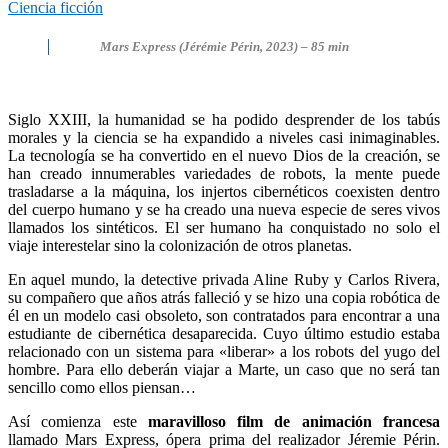
Ciencia ficción
Mars Express (Jérémie Périn, 2023) – 85 min
Siglo XXIII, la humanidad se ha podido desprender de los tabús
morales y la ciencia se ha expandido a niveles casi inimaginables.
La tecnología se ha convertido en el nuevo Dios de la creación, se
han creado innumerables variedades de robots, la mente puede
trasladarse a la máquina, los injertos cibernéticos coexisten dentro
del cuerpo humano y se ha creado una nueva especie de seres vivos
llamados los sintéticos. El ser humano ha conquistado no solo el
viaje interestelar sino la colonización de otros planetas.
En aquel mundo, la detective privada Aline Ruby y Carlos Rivera,
su compañero que años atrás falleció y se hizo una copia robótica de
él en un modelo casi obsoleto, son contratados para encontrar a una
estudiante de cibernética desaparecida. Cuyo último estudio estaba
relacionado con un sistema para «liberar» a los robots del yugo del
hombre. Para ello deberán viajar a Marte, un caso que no será tan
sencillo como ellos piensan…
Así comienza este
maravilloso film de animación francesa
llamado Mars Express, ópera prima del realizador Jéremie Périn.