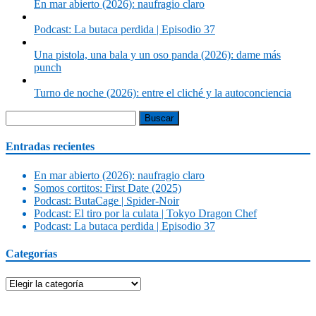
En mar abierto (2026): naufragio claro
Podcast: La butaca perdida | Episodio 37
Una pistola, una bala y un oso panda (2026): dame más
punch
Turno de noche (2026): entre el cliché y la autoconciencia
Buscar:
Entradas recientes
En mar abierto (2026): naufragio claro
Somos cortitos: First Date (2025)
Podcast: ButaCage | Spider-Noir
Podcast: El tiro por la culata | Tokyo Dragon Chef
Podcast: La butaca perdida | Episodio 37
Categorías
Categorías