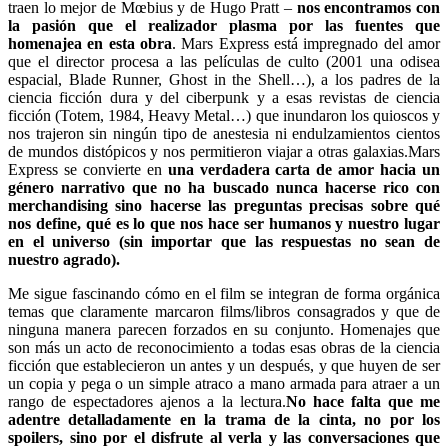
traen lo mejor de Mœbius y de Hugo Pratt –
nos encontramos con
la pasión que el realizador plasma por las fuentes que
homenajea en esta obra
. Mars Express está impregnado del amor
que el director procesa a las películas de culto (2001 una odisea
espacial, Blade Runner, Ghost in the Shell…), a los padres de la
ciencia ficción dura y del ciberpunk y a esas revistas de ciencia
ficción (Totem, 1984, Heavy Metal…) que inundaron los quioscos y
nos trajeron sin ningún tipo de anestesia ni endulzamientos cientos
de mundos distópicos y nos permitieron viajar a otras galaxias.
Mars
Express se convierte en
una verdadera carta de amor hacia un
género narrativo que no ha buscado nunca hacerse rico con
merchandising sino hacerse las preguntas precisas sobre qué
nos define, qué es lo que nos hace ser humanos y nuestro lugar
en el universo (sin importar que las respuestas no sean de
nuestro agrado).
Me sigue fascinando cómo en el film se integran de forma orgánica
temas que claramente marcaron films/libros consagrados y que de
ninguna manera parecen forzados en su conjunto. Homenajes que
son más un acto de reconocimiento a todas esas obras de la ciencia
ficción que establecieron un antes y un después, y que huyen de ser
un copia y pega o un simple atraco a mano armada para atraer a un
rango de espectadores ajenos a la lectura.
No hace falta que me
adentre detalladamente en la trama de la cinta, no por los
spoilers, sino por el disfrute al verla y las conversaciones que