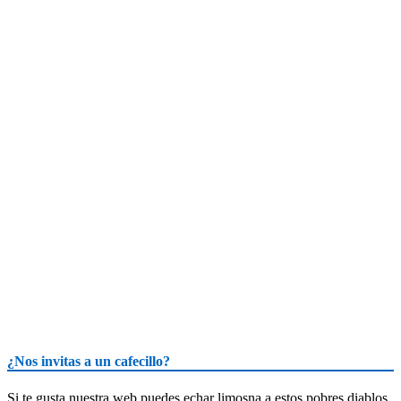
¿Nos invitas a un cafecillo?
Si te gusta nuestra web puedes echar limosna a estos pobres diablos