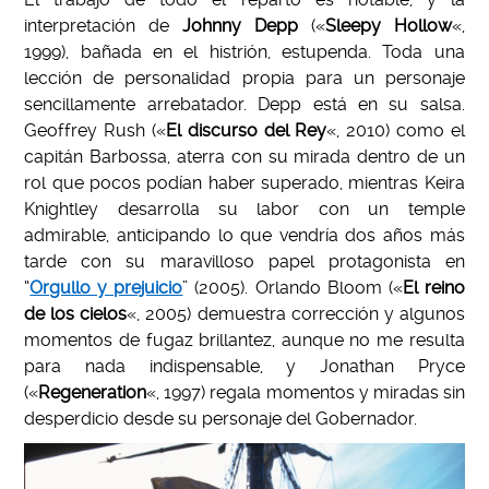
interpretación de
Johnny Depp
(«
Sleepy Hollow
«,
1999), bañada en el histrión, estupenda. Toda una
lección de personalidad propia para un personaje
sencillamente arrebatador. Depp está en su salsa.
Geoffrey Rush («
El discurso del Rey
«, 2010) como el
capitán Barbossa, aterra con su mirada dentro de un
rol que pocos podían haber superado, mientras Keira
Knightley desarrolla su labor con un temple
admirable, anticipando lo que vendría dos años más
tarde con su maravilloso papel protagonista en
“
Orgullo y prejuicio
” (2005). Orlando Bloom («
El reino
de los cielos
«, 2005) demuestra corrección y algunos
momentos de fugaz brillantez, aunque no me resulta
para nada indispensable, y Jonathan Pryce
(«
Regeneration
«, 1997) regala momentos y miradas sin
desperdicio desde su personaje del Gobernador.