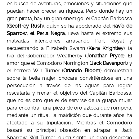
en busca de aventuras, emociones y situaciones que
puedan hacer crecer su riqueza. Pero donde hay un
gran pirata, hay un gran enemigo: el Capitán Barbossa
(
Geoffrey Rush
), quien se ha apoderado del
navío de
Sparrow, el Perla Negra,
lleva hasta el extremo sus
malvadas intenciones arrasando Port Royal y
secuestrando a Elizabeth Swann (
Keira Knightley
), la
hija del Gobernador Weatherby (
Jonathan Pryce
). El
amor que el Comodoro Norrington (
Jack Davenport
) y
el herrero Will Turner (
Orlando Bloom
) demuestran
sobre la bella mujer, chocará convirtiéndose en una
persecución a través de las aguas para lograr
rescatarla y frenar el objetivo del Capitán Barbossa,
que no es otro que el de servirse de la guapa mujer
para encontrar una pieza de oro azteca que romperá,
mediante un ritual, la maldición que durante años ha
afectado a su tripulación… Mientras el Comodoro
basará su principal obsesión en atrapar a Jack
Sparrow, Will Turner, quien siente un gran desprecio