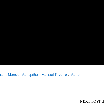
ral
,
Manuel Manquiña
,
Manuel Riveiro
,
Mario
NEXT POST