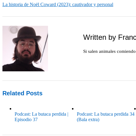
La historia de Noël Coward (2023): cautivador y personal
Written by
Franc
Si salen animales comiendo 
Related Posts
Podcast: La butaca perdida |
Podcast: La butaca perdida 34
Episodio 37
(Bala extra)