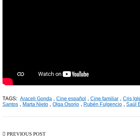
TAGS:
Araceli Gonda
,
Cine español
,
Cine familiar
,
Cris Igl
Santos
,
Marta Nieto
,
Olga Osorio
,
Rubén Fulgencio
,
Saúl 
PREVIOUS POST