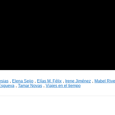
esias
,
Elena Seijo
,
Elías M. Félix
,
Irene Jiménez
,
Mabel Rive
Esgueva
,
Tamar Novas
,
Viajes en el tiempo