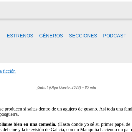
ESTRENOS
GÉNEROS
SECCIONES
PODCAST
a ficción
¡Salta! (Olga Osorio, 2023) – 85 min
ue se producen si saltas dentro de un agujero de gusano. Así toda una fa
 posguerra.
ollarse bien en una comedia.
(Hasta donde yo sé su primer papel de c
cos del cine y la televisión de Galicia, con un Manquiña haciendo un pa