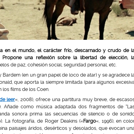
ia en el mundo, el carácter frío, descarnado y crudo de l
. Propone una reflexión sobre la libertad de elección, l
elos de paz, cohesión social, seguridad personal, etc.
 y Bardem (en un gran papel de loco de atar) y se agradece l
onald, que aporta la siempre limitada (para algunos excesiv
n los films de los Coen.
e leer
«, 2008), ofrece una partitura muy breve, de escaso
). Añade como música adaptada dos fragmentos de “La
 banda sonora prima las secuencias de silencio o de sonid
o). La fotografía, de Roger Deakins («
Fargo
«, 1996), en colo
ina paisajes áridos, desérticos y desolados, que evocan un