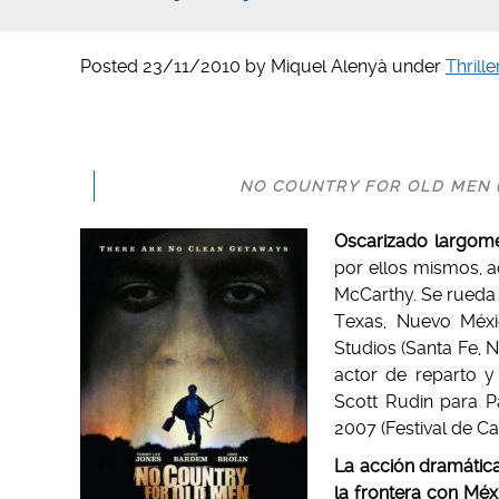
Posted
23/11/2010
by
Miquel Alenyà
under
Thrille
NO COUNTRY FOR OLD MEN (J
Oscarizado largome
por ellos mismos, a
McCarthy. Se rueda 
Texas, Nuevo Méxi
Studios (Santa Fe, N
actor de reparto y
Scott Rudin para P
2007 (Festival de Ca
La acción dramática 
la frontera con Méx