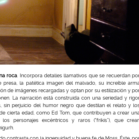
una roca
. Incorpora detalles llamativos que se recuerdan po
 presa, la patética imagen del malvado, su increíble arm
ción de imágenes recargadas y optan por su estilización y po
nen. La narración está construida con una seriedad y rigo
, sin perjuicio del humor negro que destilan el relato y lo
s de cierta edad, como Ed Tom, que contribuyen a crear un
 los personajes excéntricos y raros (“frikis”), que crea
igurh.
do contrasta con la ingenuidad y buena fe de Moss. Éste, po