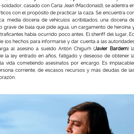
e soldador, casado con Carla Jean (Macdonald), se adentra e
ticos con el propósito de practicar la caza. Se encuentra co
a: media docena de vehículos acribillados, una docena d
do grave de bala que pide agua, un cargamento de heroína 
raficantes había ocurrido poco antes. El sheriff del lugar, E
 de los hechos para informarse y dar cuenta a las autoridade
carga al asesino a sueldo Antón Chigurh (
Javier Bardem
) l
e la ley entrado en años, fatigado y deseoso de obtener l
 la vida cometiendo asesinatos por encargo. Es implacable
persona corriente, de escasos recursos y más deudas de la
orazón.