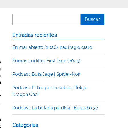
Entradas recientes
En mar abierto (2026): naufragio claro
Somos cortitos: First Date (2025)
o
c
Podcast: ButaCage | Spider-Noir
e
n
Podcast: El tiro por la culata | Tokyo
,
Dragon Chef
y
-
Podcast: La butaca perdida | Episodio 37
e
Categorías
s