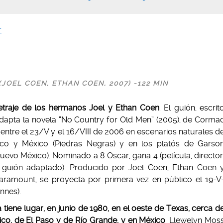
r
OEL COEN, ETHAN COEN, 2007) -122 MIN
traje de los hermanos Joel y Ethan Coen
. El guión, escrit
dapta la novela “No Country for Old Men” (2005), de Corma
entre el 23/V y el 16/VIII de 2006 en escenarios naturales d
co y México (Piedras Negras) y en los platós de Garso
uevo México). Nominado a 8 Oscar, gana 4 (película, director
 guión adaptado). Producido por Joel Coen, Ethan Coen 
aramount, se proyecta por primera vez en público el 19-V
nnes).
tiene lugar, en junio de 1980, en el oeste de Texas, cerca d
ico, de El Paso y de Río Grande, y en México
. Llewelyn Mos