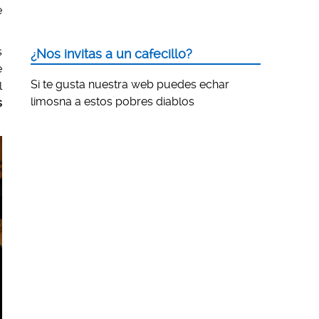
e
s
¿Nos invitas a un cafecillo?
e
Si te gusta nuestra web puedes echar
l
limosna a estos pobres diablos
s