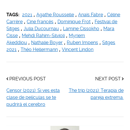
TAGS:
2021
,
Agathe Rousselle
,
Anaïs Fabre
,
Céline
Carrère
,
Cine francés
,
Dominique Frot
,
Festival de
Sitges
,
Julia Ducournau
,
Lamine Cissokho
,
Mara
Cisse
,
Mehdi Rahim-Silvioli
,
Myriem
Akeddiou
,
Nathalie Boyer
,
Ruben Impens
,
Sitges
2021
,
Théo Hellermann
,
Vincent Lindon
PREVIOUS POST
NEXT POST
Censor (2021): Si ves esta
The trip (2021): Terapia de
clase de películas se te
pareja extrema.
pudrirá el cerebro