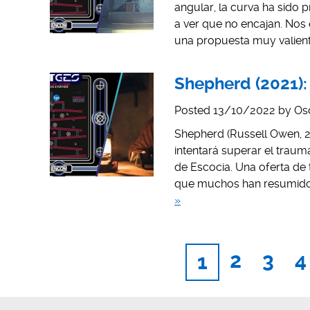
angular, la curva ha sido p
a ver que no encajan. No
una propuesta muy valien
Shepherd (2021):
Posted
13/10/2022
by
Os
Shepherd (Russell Owen, 2
intentará superar el trau
de Escocia. Una oferta de 
que muchos han resumido 
»
2
3
4
1