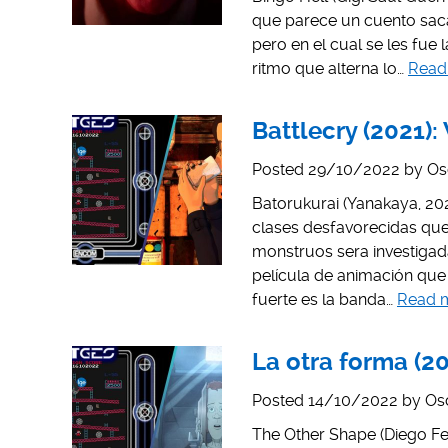
que parece un cuento sacad
pero en el cual se les fue
ritmo que alterna lo…
Read
Battlecry (2021):
Posted
29/10/2022
by
Os
Batorukurai (Yanakaya, 202
clases desfavorecidas que
monstruos sera investigad
película de animación qu
fuerte es la banda…
Read 
La otra forma (2
Posted
14/10/2022
by
Os
The Other Shape (Diego Fe