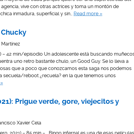
a agencia, vive con otras actrices y toma un montón de
chica inmadura, superficial y sin…
Read more »
: Chucky
s Martínez
1) – 42 min/episodio Un adolescente está buscando muñeco
entra uno retro bastante chulo, un Good Guy. Se lo lleva a
 cosas que a poco que conozcamos esta saga nos podemos
na secuela/reboot ¿recuela? en la que tenemos unos
 »
21): Prigue verde, gore, viejecitos y
ancisco Xavier Cela
rero, 2021) – 85 min – Bingo infernal es una de esas película