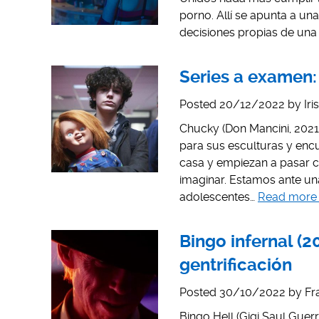
porno. Allí se apunta a un
decisiones propias de una 
Series a examen
Posted
20/12/2022
by
Iri
Chucky (Don Mancini, 202
para sus esculturas y encu
casa y empiezan a pasar
imaginar. Estamos ante u
adolescentes…
Read more
Bingo infernal (20
gentrificación
Posted
30/10/2022
by
Fr
Bingo Hell (Gigi Saul Guer