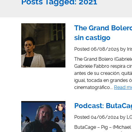
Posts Tagged:
2021
The Grand Boler
sin castigo
Posted
06/08/2025
by
Ir
The Grand Bolero (Gabriele
Gabriele Fabbro respira ci
antes de su creación, quit
igual, tocada en grandes 
cinematográfico….
Read m
Podcast: ButaCag
Posted
04/06/2024
by
LG
ButaCage – Pig – (Michael 