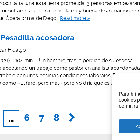
roscrita, la luna es la tierra prometida. 3 personas empezarán
s encontramos con una película muy buena de animación, co
te. Ópera prima de Diego…
Read more »
 Pesadilla acosadora
car Hidalgo
021) – 104 min. – Un hombre, tras la perdida de su esposa
ma aceptando un trabajo como pastor en una isla abandonada
trabajo con unas pésimas condiciones laborales. Película
como «El faro, pero mal», pero yo diría que es…
Read more
Para brin
cookies p
permitirá
6
7
8
…
A