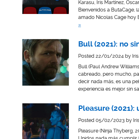
Karasu, Iris Martínez, Ósc
Bienvenidos a ButaCage, l
amado Nicolas Cage hoy E
»
Bull (2021): no si
Posted
22/01/2024
by
Iri
Bull (Paul Andrew Williams
cabreado, pero mucho, par
decir nada más, es una pel
experiencia es mejor sin s
Pleasure (2021):
Posted
05/02/2023
by
Ir
Pleasure (Ninja Thyberg, 
Unidos nada más cumplir l