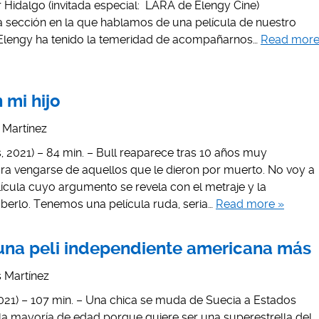
ar Hidalgo (invitada especial: LARA de Elengy Cine)
a sección en la que hablamos de una película de nuestro
lengy ha tenido la temeridad de acompañarnos…
Read mor
n mi hijo
s Martínez
, 2021) – 84 min. – Bull reaparece tras 10 años muy
a vengarse de aquellos que le dieron por muerto. No voy a
ícula cuyo argumento se revela con el metraje y la
aberlo. Tenemos una película ruda, seria…
Read more »
 una peli independiente americana más
is Martínez
2021) – 107 min. – Una chica se muda de Suecia a Estados
a mayoría de edad porque quiere ser una superestrella del