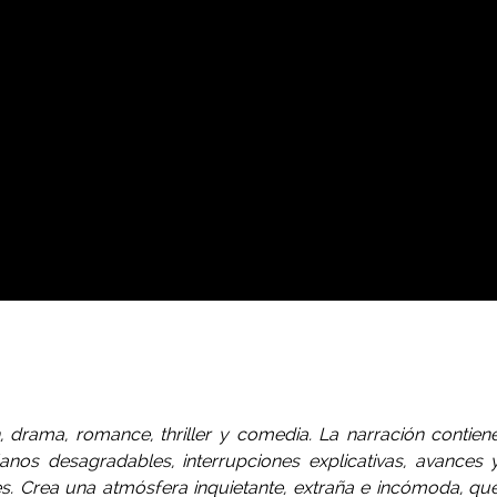
 drama, romance, thriller y comedia. La narración contien
anos desagradables, interrupciones explicativas, avances 
es. Crea una atmósfera inquietante, extraña e incómoda, qu