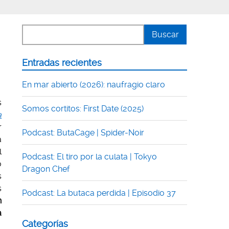
Entradas recientes
En mar abierto (2026): naufragio claro
s
Somos cortitos: First Date (2025)
a
r
Podcast: ButaCage | Spider-Noir
a
l
Podcast: El tiro por la culata | Tokyo
o
Dragon Chef
s
s
Podcast: La butaca perdida | Episodio 37
n
a
Categorías