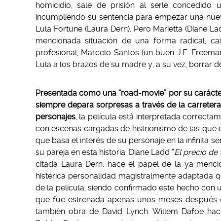
homicidio, sale de prisión al serle concedido 
incumpliendo su sentencia para empezar una nueva
Lula Fortune (Laura Dern). Pero Marietta (Diane La
mencionada situación de una forma radical, cas
profesional, Marcelo Santos (un buen J.E. Freeman
Lula a los brazos de su madre y, a su vez, borrar d
Presentada como una “road-movie” por su carácter 
siempre depara sorpresas a través de la carretera
personajes
, la película está interpretada correc
con escenas cargadas de histrionismo de las que 
que basa el interés de su personaje en la infinita 
su pareja en esta historia. Diane Ladd “
El precio de
citada Laura Dern, hace el papel de la ya menci
histérica personalidad magistralmente adaptada q
de la película, siendo confirmado este hecho con u
que fue estrenada apenas unos meses después de l
también obra de David Lynch. Willem Dafoe hace