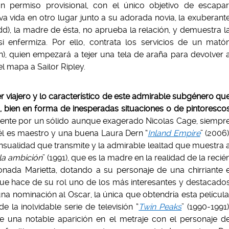
un permiso provisional, con el único objetivo de escapar
 vida en otro lugar junto a su adorada novia, la exuberant
dd), la madre de ésta, no aprueba la relación, y demuestra l
i enfermiza. Por ello, contrata los servicios de un mató
), quien empezará a tejer una tela de araña para devolver 
el mapa a Sailor Ripley.
viajero y lo característico de este admirable subgénero qu
, bien en forma de inesperadas situaciones o de pintoresco
tamente por un sólido aunque exagerado Nicolas Cage, siempr
él es maestro y una buena Laura Dern “
Inland Empire
” (2006)
sensualidad que transmite y la admirable lealtad que muestra 
 la ambición
” (1991), que es la madre en la realidad de la recié
onada Marietta, dotando a su personaje de una chirriante 
ue hace de su rol uno de los más interesantes y destacado
na nominación al Oscar, la única que obtendría esta película
a inolvidable serie de televisión “
Twin Peaks
” (1990-1991)
 una notable aparición en el metraje con el personaje d