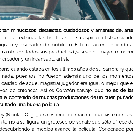
tan minuciosos, detallistas, cuidadosos y amantes del art
a, que extiende las fronteras de su espíritu artístico siend
grafo y diseñador de mobiliario. Este carácter tan ligado a
ch a ofrecer todos sus productos (ya sean de mayor o meno
 creador y un incansable artista.
idane cuando estaba en los últimos años de su carrera (y qu
do nada, pues los ’90 fueron además uno de los momento
calidad de aquel magistral jugador era igual o mejor que e
os de entonces. Así es Corazón salvaje, que
no es de la
era el contenido de muchas producciones de un buen puñad
sultado una buena película
.
ey (Nicolas Cage), una especie de macarra que viste con un
n torno a su figura un grotesco personaje que sólo ofrece d
 descubriendo a medida avance la película. Condenado po