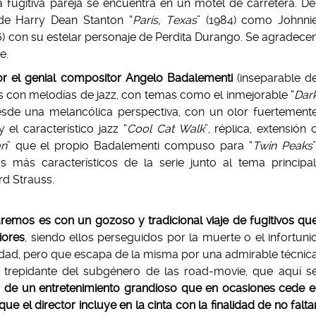
fugitiva pareja se encuentra en un motel de carretera. De
 de Harry Dean Stanton “
París, Texas
” (1984) como Johnni
6) con su estelar personaje de Perdita Durango. Se agradece
e.
or el genial compositor Angelo Badalementi
(inseparable d
as con melodías de jazz, con temas como el inmejorable “
Dar
desde una melancólica perspectiva, con un olor fuertement
el característico jazz “
Cool Cat Walk
”, réplica, extensión 
an
” que el propio Badalementi compuso para “
Twin Peaks
”
más característicos de la serie junto al tema principal
rd Strauss.
remos es con un gozoso y tradicional viaje de fugitivos qu
iores
, siendo ellos perseguidos por la muerte o el infortuni
idad, pero que escapa de la misma por una admirable técnic
 trepidante del subgénero de las road-movie, que aquí s
n y de un entretenimiento grandioso que en ocasiones cede e
 el director incluye en la cinta con la finalidad de no falta