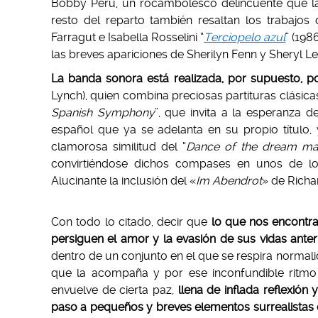
Bobby Perú, un rocambolesco delincuente que la 
resto del reparto también resaltan los trabajos
Farragut e Isabella Rosselini “
Terciopelo azul
” (198
las breves apariciones de Sherilyn Fenn y Sheryl Le
La banda sonora está realizada, por supuesto, p
Lynch), quien combina preciosas partituras clásic
Spanish Symphony
”, que invita a la esperanza 
español que ya se adelanta en su propio título, y 
clamorosa similitud del “
Dance of the dream m
convirtiéndose dichos compases en unos de los 
Alucinante la inclusión del «
Im Abendrot
» de Richa
Con todo lo citado, decir que
lo que nos encontra
persiguen el amor y la evasión de sus vidas anter
dentro de un conjunto en el que se respira normal
que la acompaña y por ese inconfundible ritmo
envuelve de cierta paz,
llena de inflada reflexió
paso a pequeños y breves elementos surrealistas que