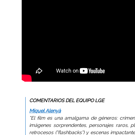
.
COMENTARIOS DEL EQUIPO LGE
Miquel Alenyà
“El film es una amalgama de géneros: crimen,
imágenes sorprendentes, personajes raros, pl
retrocesos (“flashbacks”) y escenas impactant