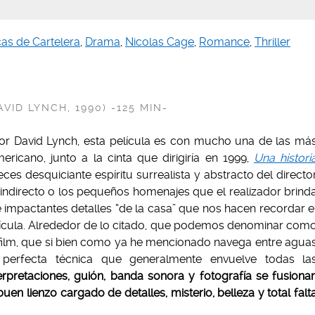
icas de Cartelera
,
Drama
,
Nicolas Cage
,
Romance
,
Thriller
VID LYNCH, 1990) -125 MIN-
 por David Lynch, esta película es con mucho una de las má
ericano, junto a la cinta que dirigiría en 1999,
Una histori
veces desquiciante espíritu surrealista y abstracto del directo
 indirecto o los pequeños homenajes que el realizador brind
de impactantes detalles “de la casa” que nos hacen recordar e
lícula. Alrededor de lo citado, que podemos denominar com
l film, que si bien como ya he mencionado navega entre agua
 perfecta técnica que generalmente envuelve todas la
erpretaciones, guión, banda sonora y fotografía se fusiona
 lienzo cargado de detalles, misterio, belleza y total falt