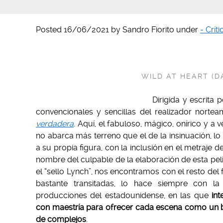
Posted
16/06/2021
by
Sandro Fiorito
under
- Crít
WILD AT HEART (DA
Dirigida y escrita
convencionales y sencillas del realizador norteam
verdadera
. Aquí, el fabuloso, mágico, onírico y a 
no abarca más terreno que el de la insinuación, lo
a su propia figura, con la inclusión en el metraje 
nombre del culpable de la elaboración de esta pe
el “sello Lynch”, nos encontramos con el resto de
bastante transitadas, lo hace siempre con la
producciones del estadounidense, en las que
int
con maestría para ofrecer cada escena como un buen
de complejos
.