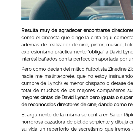
Resulta muy de agradecer encontrarse directores 
como el cineasta que dirige la cinta aquí comentad
además de realizador de cine, pintor, músico, fotó
expresionismo prácticamente “obliga” a David Lyn
interés) bañados con la perfección aportada por un
Pero como decían del mítico futbolista Zinedine Z
nadie me malinterprete, que no estoy insinuan
cumbre de Lynch), el menor chispazo o detalle de 
total de muchos de los mejores compañeros suy
mejores cintas de David Lynch pero iguala o sup
de reconocidos directores de cine, dando como re
El argumento de la misma se centra en Sailor Ripl
horrorosa cazadora de piel de serpiente y dibuja e
su vida un repertorio de secretismo que iremos