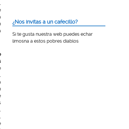
,
e
a
¿Nos invitas a un cafecillo?
n
a
Si te gusta nuestra web puedes echar
limosna a estos pobres diablos
e
s
e
,
a
n
e
s
,
,
e