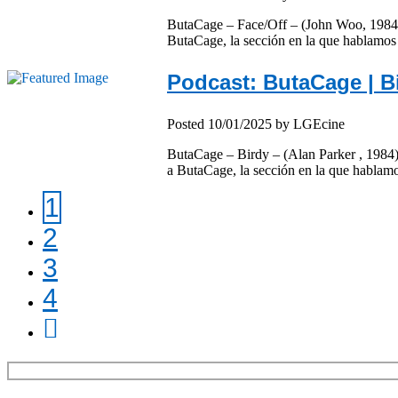
ButaCage – Face/Off – (John Woo, 1984) 
ButaCage, la sección en la que hablamo
Podcast: ButaCage | B
Posted
10/01/2025
by
LGEcine
ButaCage – Birdy – (Alan Parker , 1984)
a ButaCage, la sección en la que hablam
1
2
3
4