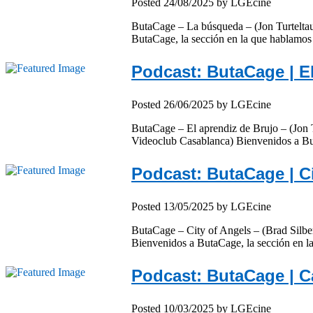
Posted
24/08/2025
by
LGEcine
ButaCage – La búsqueda – (Jon Turteltaub
ButaCage, la sección en la que hablamos
Podcast: ButaCage | El
Posted
26/06/2025
by
LGEcine
ButaCage – El aprendiz de Brujo – (Jon T
Videoclub Casablanca) Bienvenidos a Bu
Podcast: ButaCage | Ci
Posted
13/05/2025
by
LGEcine
ButaCage – City of Angels – (Brad Silber
Bienvenidos a ButaCage, la sección en l
Podcast: ButaCage | C
Posted
10/03/2025
by
LGEcine