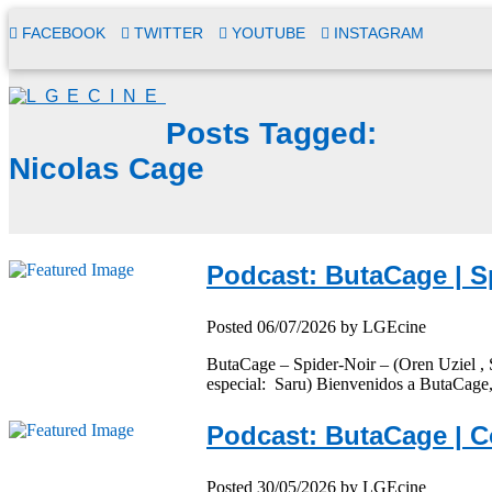
FACEBOOK
TWITTER
YOUTUBE
INSTAGRAM
Posts Tagged:
Nicolas Cage
Podcast: ButaCage | S
Posted
06/07/2026
by
LGEcine
ButaCage – Spider-Noir – (Oren Uziel , S
especial: Saru) Bienvenidos a ButaCage,
Podcast: ButaCage | C
Posted
30/05/2026
by
LGEcine