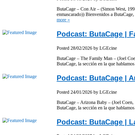
ButaCage – Con Air – (Simon West, 1997)
enmascarado)) Bienvenidos a ButaCage, 
more »
Podcast: ButaCage | 
Posted
28/02/2026
by
LGEcine
ButaCage – The Family Man – (Joel Coen,
ButaCage, la sección en la que hablamos
Podcast: ButaCage | A
Posted
24/01/2026
by
LGEcine
ButaCage – Arizona Baby – (Joel Coen, 1
ButaCage, la sección en la que hablamo
Podcast: ButaCage | 