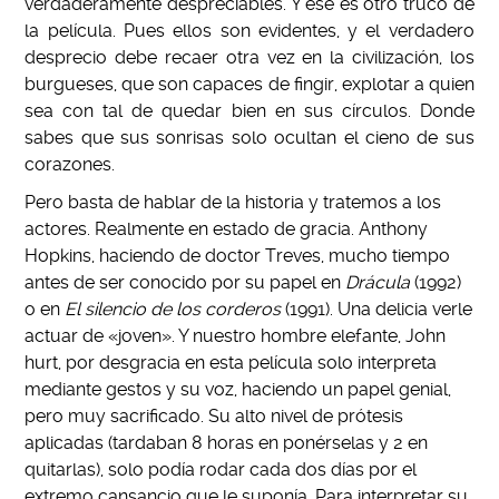
verdaderamente despreciables. Y ese es otro truco de
la película. Pues ellos son evidentes, y el verdadero
desprecio debe recaer otra vez en la civilización, los
burgueses, que son capaces de fingir, explotar a quien
sea con tal de quedar bien en sus círculos. Donde
sabes que sus sonrisas solo ocultan el cieno de sus
corazones.
Pero basta de hablar de la historia y tratemos a los
actores. Realmente en estado de gracia. Anthony
Hopkins, haciendo de doctor Treves, mucho tiempo
antes de ser conocido por su papel en
Drácula
(1992)
o en
El silencio de los corderos
(1991). Una delicia verle
actuar de «joven». Y nuestro hombre elefante, John
hurt, por desgracia en esta película solo interpreta
mediante gestos y su voz, haciendo un papel genial,
pero muy sacrificado. Su alto nivel de prótesis
aplicadas (tardaban 8 horas en ponérselas y 2 en
quitarlas), solo podía rodar cada dos días por el
extremo cansancio que le suponía. Para interpretar su