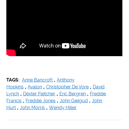
.
TAGS:
Anne Bancroft
,
Anthony
Hopkins
,
Avalon
,
Christopher De Vore
,
David
Lynch
,
Dexter Fletcher
,
Eric Bergren
,
Freddie
Francis
,
Freddie Jones
,
John Gielgud
,
John
Hurt
,
John Morris
,
Wendy Hiller