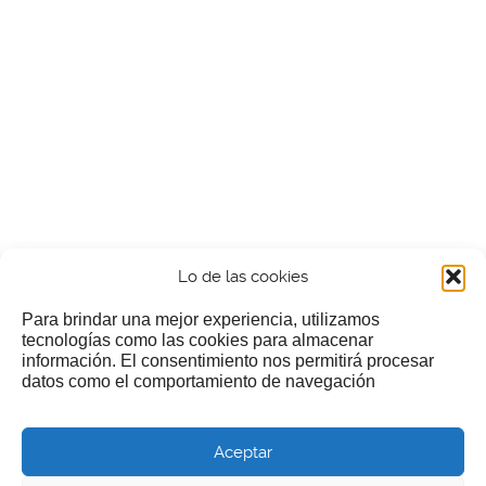
Lo de las cookies
Para brindar una mejor experiencia, utilizamos
tecnologías como las cookies para almacenar
información. El consentimiento nos permitirá procesar
¿Nos invitas a un cafecillo?
datos como el comportamiento de navegación
Si te gusta nuestra web puedes echar limosna a estos
Aceptar
pobres diablos