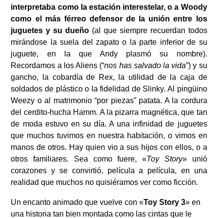
interpretaba como la estación interestelar, o a Woody
como el más férreo defensor de la unión entre los
juguetes y su dueño
(al que siempre recuerdan todos
mirándose la suela del zapato o la parte inferior de su
juguete, en la que Andy plasmó su nombre).
Recordamos a los Aliens (“
nos has salvado la vida
”) y su
gancho, la cobardía de Rex, la utilidad de la caja de
soldados de plástico o la fidelidad de Slinky. Al pingüino
Weezy o al matrimonio “por piezas” patata. A la cordura
del cerdito-hucha Hamm. A la pizarra magnética, que tan
de moda estuvo en su día. A una infinidad de juguetes
que muchos tuvimos en nuestra habitación, o vimos en
manos de otros. Hay quien vio a sus hijos con ellos, o a
otros familiares. Sea como fuere, «
Toy Story
» unió
corazones y se convirtió, película a película, en una
realidad que muchos no quisiéramos ver como ficción.
Un encanto animado que vuelve con «
Toy Story 3
» en
una historia tan bien montada como las cintas que le