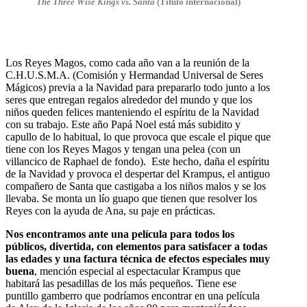
The Three Wise Kings vs. Santa
(Título internacional)
Los Reyes Magos, como cada año van a la reunión de la
C.H.U.S.M.A. (Comisión y Hermandad Universal de Seres
Mágicos) previa a la Navidad para prepararlo todo junto a los
seres que entregan regalos alrededor del mundo y que los
niños queden felices manteniendo el espíritu de la Navidad
con su trabajo. Este año Papá Noel está más subidito y
capullo de lo habitual, lo que provoca que escale el pique que
tiene con los Reyes Magos y tengan una pelea (con un
villancico de Raphael de fondo). Este hecho, daña el espíritu
de la Navidad y provoca el despertar del Krampus, el antiguo
compañero de Santa que castigaba a los niños malos y se los
llevaba.
Se monta un lío guapo que tienen que resolver los
Reyes con la ayuda de Ana, su paje en prácticas.
Nos encontramos ante una película para todos los
públicos, divertida, con elementos para satisfacer a todas
las edades y una factura técnica de efectos especiales muy
buena
, mención especial al espectacular Krampus que
habitará las pesadillas de los más pequeños. Tiene ese
puntillo gamberro que podríamos encontrar en una película