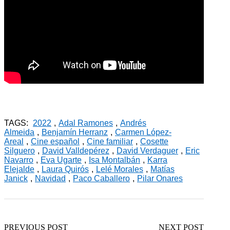
.
TAGS:
2022
,
Adal Ramones
,
Andrés
Almeida
,
Benjamín Herranz
,
Carmen López-
Areal
,
Cine español
,
Cine familiar
,
Cosette
Silguero
,
David Valldepérez
,
David Verdaguer
,
Eric
Navarro
,
Eva Ugarte
,
Isa Montalbán
,
Karra
Elejalde
,
Laura Quirós
,
Lelé Morales
,
Matías
Janick
,
Navidad
,
Paco Caballero
,
Pilar Onares
PREVIOUS POST
NEXT POST