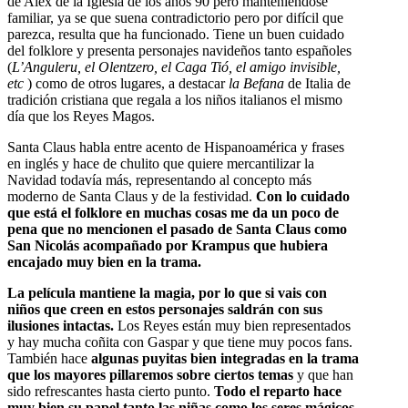
de Alex de la Iglesia de los años 90 pero manteniéndose
familiar, ya se que suena contradictorio pero por difícil que
parezca, resulta que ha funcionado.
Tiene un buen cuidado
del folklore y presenta personajes navideños tanto españoles
(
L’Anguleru, el Olentzero, el Caga Tió, el amigo invisible,
etc
) como de otros lugares, a destacar
la Befana
de Italia de
tradición cristiana que regala a los niños italianos el mismo
día que los Reyes Magos.
Santa Claus habla entre acento de Hispanoamérica y frases
en inglés y hace de chulito que quiere mercantilizar la
Navidad todavía más, representando al concepto más
moderno de Santa Claus y de la festividad.
Con lo cuidado
que está el folklore en muchas cosas me da un poco de
pena que no mencionen el pasado de Santa Claus como
San Nicolás acompañado por Krampus que hubiera
encajado muy bien en la trama.
La película mantiene la
magia,
por lo que si vais con
niños que creen en estos personajes saldrán con sus
ilusiones intactas.
Los Reyes están muy bien representados
y hay mucha coñita con Gaspar y que tiene muy pocos fans.
También hace
algunas puyitas bien integradas en la trama
que los mayores pillaremos sobre ciertos temas
y que han
sido refrescantes hasta cierto punto.
Todo el reparto hace
muy bien su papel tanto las niñas como los seres mágicos