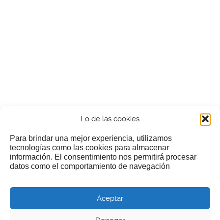
Lo de las cookies
Para brindar una mejor experiencia, utilizamos
tecnologías como las cookies para almacenar
información. El consentimiento nos permitirá procesar
¿Nos invitas a un cafecillo?
datos como el comportamiento de navegación
Si te gusta nuestra web puedes echar limosna a estos
Aceptar
pobres diablos