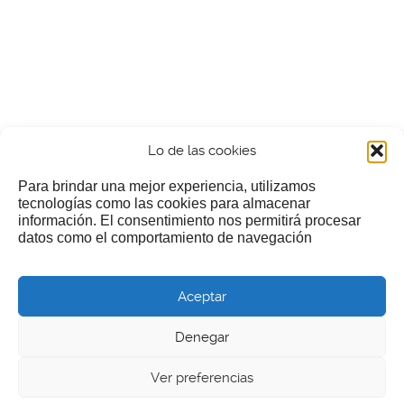
Lo de las cookies
Para brindar una mejor experiencia, utilizamos
tecnologías como las cookies para almacenar
información. El consentimiento nos permitirá procesar
¿Nos invitas a un cafecillo?
datos como el comportamiento de navegación
Si te gusta nuestra web puedes echar limosna a estos
Aceptar
pobres diablos
Denegar
Ver preferencias