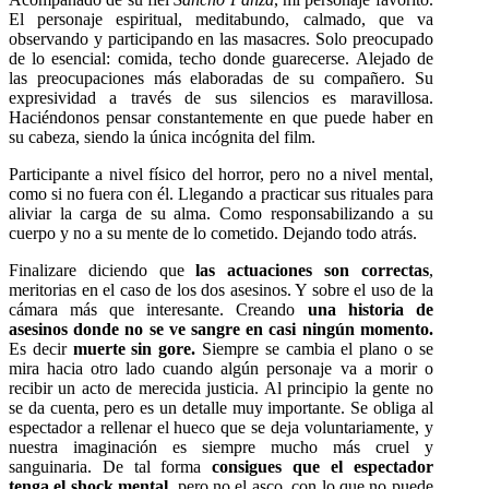
El personaje espiritual, meditabundo, calmado, que va
observando y participando en las masacres. Solo preocupado
de lo esencial: comida, techo donde guarecerse. Alejado de
las preocupaciones más elaboradas de su compañero. Su
expresividad a través de sus silencios es maravillosa.
Haciéndonos pensar constantemente en que puede haber en
su cabeza, siendo la única incógnita del film.
Participante a nivel físico del horror, pero no a nivel mental,
como si no fuera con él. Llegando a practicar sus rituales para
aliviar la carga de su alma. Como responsabilizando a su
cuerpo y no a su mente de lo cometido. Dejando todo atrás.
Finalizare diciendo que
las actuaciones son correctas
,
meritorias en el caso de los dos asesinos. Y sobre el uso de la
cámara más que interesante. Creando
una historia de
asesinos donde no se ve sangre en casi ningún momento.
Es decir
muerte sin gore.
Siempre se cambia el plano o se
mira hacia otro lado cuando algún personaje va a morir o
recibir un acto de merecida justicia. Al principio la gente no
se da cuenta, pero es un detalle muy importante. Se obliga al
espectador a rellenar el hueco que se deja voluntariamente, y
nuestra imaginación es siempre mucho más cruel y
sanguinaria. De tal forma
consigues que el espectador
tenga el shock mental
, pero no el asco, con lo que no puede