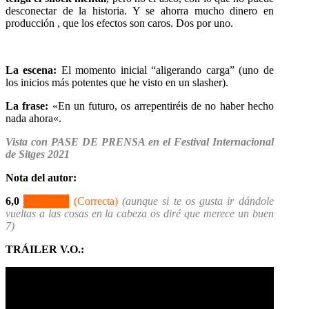
desconectar de la historia. Y se ahorra mucho dinero en
producción , que los efectos son caros. Dos por uno
.
La escena:
El momento inicial “aligerando carga” (uno de
los inicios más potentes que he visto en un slasher).
La frase:
«
En un futuro, os arrepentiréis de no haber hecho
nada ahora
«.
Vista con PASE DE PRENSA en el Festival Internacional
de Sitges 2021
Nota del autor
:
6,0
██████ (Correcta)
(aunque si te os gusta ir dándole
vueltas a las cosas en la cabeza os diré que merece un buen
7)
TRÁILER V.O.: