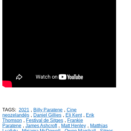
TAGS:
2021
,
Billy Paratene
,
Cine
neozelandés
,
Daniel Gillies
,
Eli Kent
,
Erik
Thomson
,
Festival de Sitges
,
Frankie
Paratene
,
James Ashcroft
,
Matt Henley
,
Matthias
Luafutu
,
Miriama McDowell
,
Owen Marshall
,
Sitges