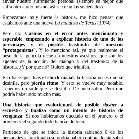
aliviar nuestro sufrimiento personal (siempre es mejor que
sufra otro a uno mismo, así se crean las sociedades).
Empezamos muy fuerte la historia, me hizo pensar que
estábamos ante una nueva
La matanza de Texas (1974).
Pero no.
Caemos en el error antes mencionado y
esperable, empezando a explicar historia de uno de los
personajes y el posible trasfondo de nuestros
“protagonistas”.
Y lo menciono así, ya que realmente el
peso de la película recae en nuestros asesinos, que son los
agentes de la acción, del dialogo y del trasfondo de la
historia. ¿Y por qué no? Quiero que triunfen.
Eso hace que,
tras el shock inicial
, la historia no es que se
desinfle, pero
pierda ritmo
. Y esto se vuelve muy notable.
Tenemos un suflé que se desinfla. De buen sabor. Pero que
podría haber sido mucho más.
Una historia que evolucionará de posible
slasher
a
secuestro y finaliza como un intento de historia de
venganza.
Si nos hubiéramos quedado en el primero o el
primero y el segundo todo habría ido bien.
Partiendo de que se inicia la historia sabiendo 0 de los
personajes y funcionaba se podría haber continuado sin saber