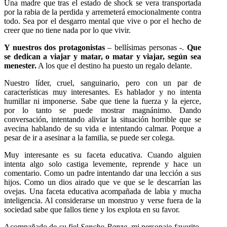
Una madre que tras el estado de shock se vera transportada
por la rabia de la perdida y arremeterá emocionalmente contra
todo. Sea por el desgarro mental que vive o por el hecho de
creer que no tiene nada por lo que vivir.
Y nuestros dos protagonistas
– bellísimas personas -.
Que
se dedican a viajar y matar, o matar y viajar, según sea
menester.
A los que el destino ha puesto un regalo delante.
Nuestro líder, cruel, sanguinario, pero con un par de
características muy interesantes. Es hablador y no intenta
humillar ni imponerse. Sabe que tiene la fuerza y la ejerce,
por lo tanto se puede mostrar magnánimo. Dando
conversación, intentando aliviar la situación horrible que se
avecina hablando de su vida e intentando calmar. Porque a
pesar de ir a asesinar a la familia, se puede ser colega.
Muy interesante es su faceta educativa. Cuando alguien
intenta algo solo castiga levemente, reprende y hace un
comentario. Como un padre intentando dar una lección a sus
hijos. Como un dios airado que ve que se le descarrían las
ovejas. Una faceta educativa acompañada de labia y mucha
inteligencia. Al considerarse un monstruo y verse fuera de la
sociedad sabe que fallos tiene y los explota en su favor.
Acompañado de su fiel
Sancho Panza
, mi personaje favorito.