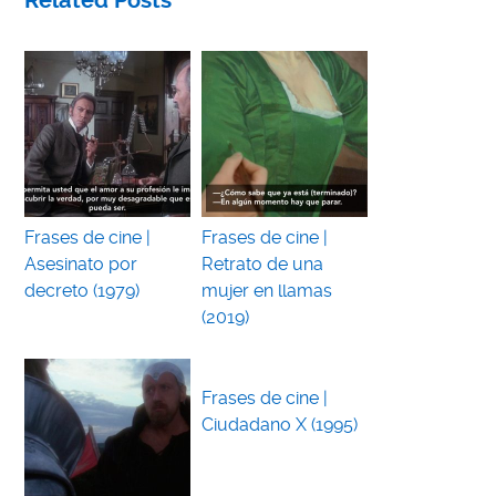
Related Posts
Frases de cine |
Frases de cine |
Asesinato por
Retrato de una
decreto (1979)
mujer en llamas
(2019)
Frases de cine |
Ciudadano X (1995)