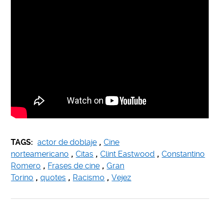
TAGS:
actor de doblaje
,
Cine
norteamericano
,
Citas
,
Clint Eastwood
,
Constantino
Romero
,
Frases de cine
,
Gran
Torino
,
quotes
,
Racismo
,
Vejez