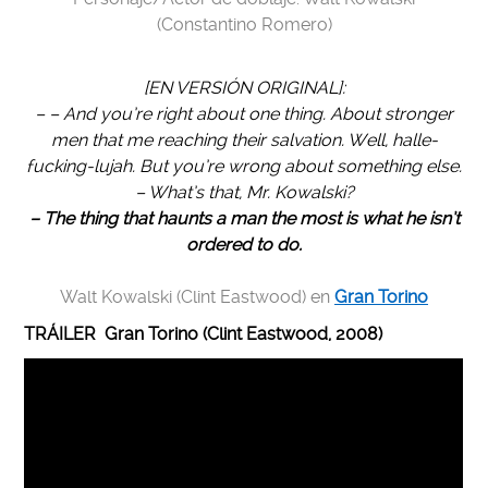
(Constantino Romero)
[EN VERSIÓN ORIGINAL]:
– – And you’re right about one thing. About stronger
men that me reaching their salvation. Well, halle-
fucking-lujah. But you’re wrong about something else.
– What’s that, Mr. Kowalski?
– The thing that haunts a man the most is what he isn’t
ordered to do.
Walt Kowalski (Clint Eastwood) en
Gran Torino
TRÁILER Gran Torino (Clint Eastwood, 2008)