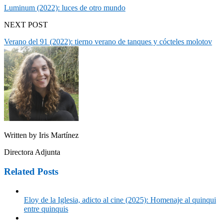
Luminum (2022): luces de otro mundo
NEXT POST
Verano del 91 (2022): tierno verano de tanques y cócteles molotov
Written by
Iris Martínez
Directora Adjunta
Related Posts
Eloy de la Iglesia, adicto al cine (2025): Homenaje al quinqui
entre quinquis