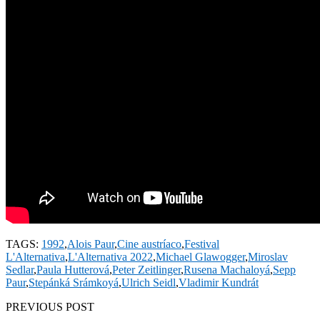
TAGS:
1992
,
Alois Paur
,
Cine austríaco
,
Festival
L'Alternativa
,
L'Alternativa 2022
,
Michael Glawogger
,
Miroslav
Sedlar
,
Paula Hutterová
,
Peter Zeitlinger
,
Rusena Machaloyá
,
Sepp
Paur
,
Stepánká Srámkoyá
,
Ulrich Seidl
,
Vladimir Kundrát
PREVIOUS POST