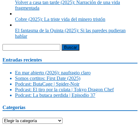
Volver a casa tan tarde (2025): Narración de una vida
fragmentada
Cobre (2025): La triste vida del minero tristón
El fantasma de la Quinta (2025): Si las paredes pudieran
hablar
Buscar:
Entradas recientes
En mar abierto (2026): naufragio claro
Somos cortitos: First Date (2025)
Podcast: ButaCage | Spider-Noir
Podcast: El tiro por la culata | Tokyo Dragon Chef
Podcast: La butaca perdida | Episodio 37
Categorías
Categorías