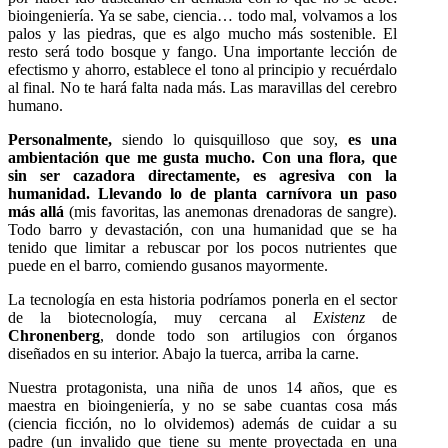
bioingeniería. Ya se sabe, ciencia… todo mal, volvamos a los
palos y las piedras, que es algo mucho más sostenible. El
resto será todo bosque y fango. Una importante lección de
efectismo y ahorro, establece el tono al principio y recuérdalo
al final. No te hará falta nada más. Las maravillas del cerebro
humano.
Personalmente,
siendo lo quisquilloso que soy,
es una
ambientación que me gusta mucho.
Con una flora, que
sin ser cazadora directamente, es agresiva con la
humanidad. Llevando lo de planta carnívora un paso
más allá
(mis favoritas, las anemonas drenadoras de sangre).
Todo barro y devastación, con una humanidad que se ha
tenido que limitar a rebuscar por los pocos nutrientes que
puede en el barro, comiendo gusanos mayormente.
La tecnología en esta historia podríamos ponerla en el sector
de la biotecnología, muy cercana al
Existenz
de
Chronenberg
, donde todo son artilugios con órganos
diseñados en su interior. Abajo la tuerca, arriba la carne.
Nuestra protagonista, una niña de unos 14 años, que es
maestra en bioingeniería, y no se sabe cuantas cosa más
(ciencia ficción, no lo olvidemos) además de cuidar a su
padre (un invalido que tiene su mente proyectada en una