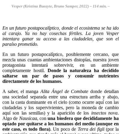
Vesper (Kristina Buozyte, Bruno Samper, 2022)
– 114 min. –
En un futuro postapocalíptico, donde el ecosistema se ha ido
al carajo. Ya no hay cosechas fértiles. La joven Vesper
intentara ganar su acceso a las ciudadelas, que son el
paraíso prometido.
En un futuro postapocalíptico, posiblemente cercano, que
mezcla unas cuantas ambientaciones distopías, nuestra joven
protagonista intentará sobrevivir, en un ambiente
completamente hostil.
Donde la naturaleza ha decidido
saltarse un par de pasos y consumir nutrientes
directamente de los humanos.
A saber, el manga
Alita Ángel de Combate
donde detallan
una sociedad separada entre una estructura arriba y abajo,
con la casta dominante en el cielo (como ocurre aquí con las
ciudadelas y los supervivientes, pero la moneda de cambio
aquí son las semillas) y la aparición de los
insectos nova
.
Algo de
Nausicaa
, con
una biosfera que decididamente ha
optado por quitarse a los humanos del medio (aunque en
este caso, es todo flora)
. Un poco de
Terra dei figli
(por la