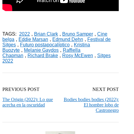
TAGS:
2022
,
Brian Clark
,
Bruno Samper
,
Cine
belga
,
Eddie Marsan
,
Edmund Dehn
,
Festival de
Sitges
,
Futuro postapocalíptico
,
Kristina
Buozyte
,
Melanie Gaydos
,
Raffiella
Chapman
,
Richard Brake
,
Rosy McEwen
,
Sitges
2022
PREVIOUS POST
NEXT POST
The Origin (2022): Lo que
Bodies bodies bodies (2022):
acecha en la oscuridad
El hombre lobo de
Castronegro