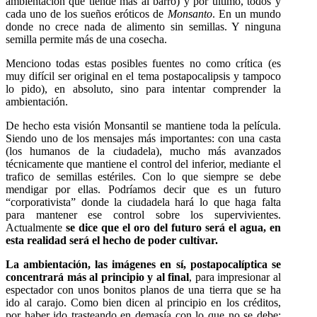
ambientación que tiende más al barro) y por ultimo, todos y
cada uno de los sueños eróticos de
Monsanto
. En un mundo
donde no crece nada de alimento sin semillas. Y ninguna
semilla permite más de una cosecha.
Menciono todas estas posibles fuentes no como crítica (es
muy difícil ser original en el tema postapocalipsis y tampoco
lo pido), en absoluto, sino para intentar comprender la
ambientación.
De hecho esta visión Monsantil se mantiene toda la película.
Siendo uno de los mensajes más importantes: con una casta
(los humanos de la ciudadela), mucho más avanzados
técnicamente que mantiene el control del inferior, mediante el
trafico de semillas estériles. Con lo que siempre se debe
mendigar por ellas. Podríamos decir que es un futuro
“corporativista” donde la ciudadela hará lo que haga falta
para mantener ese control sobre los supervivientes.
Actualmente
se dice que el oro del futuro será el agua, en
esta realidad será el hecho de poder cultivar.
La ambientación, las imágenes en sí, postapocalíptica se
concentrará más al principio y al final
, para impresionar al
espectador con unos bonitos planos de una tierra que se ha
ido al carajo. Como bien dicen al principio en los créditos,
por haber ido trasteando en demasía con lo que no se debe: