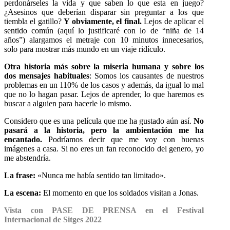
perdonárseles la vida y que saben lo que esta en juego?
¿Asesinos que deberían disparar sin preguntar a los que
tiembla el gatillo?
Y obviamente, el final.
Lejos de aplicar el
sentido común (aquí lo justificaré con lo de “niña de 14
años”) alargamos el metraje con 10 minutos innecesarios,
solo para mostrar más mundo en un viaje ridículo.
Otr
a historia más sobre la miseria humana y sobre los
dos mensajes habituales
: Somos los causantes de nuestros
problemas en un 110% de los casos y además, da igual lo mal
que no lo hagan pasar. Lejos de aprender, lo que haremos es
buscar a alguien para hacerle lo mismo.
Considero que es una película que me ha gustado aún así.
No
pasará a la historia, pero la ambientación me ha
encantado.
Podríamos decir que me voy con buenas
imágenes a casa. Si no eres un fan reconocido del genero, yo
me abstendría.
La frase:
«Nunca me había sentido tan limitado».
La escena:
El momento en que los soldados visitan a Jonas.
Vista con PASE DE PRENSA en el Festival
Internacional de Sitges 2022