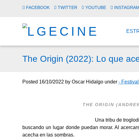
FACEBOOK
TWITTER
YOUTUBE
INSTAGRA
EST
The Origin (2022): Lo que ac
Posted
16/10/2022
by
Oscar Hidalgo
under
- Festiva
THE ORIGIN (
ANDRE
Una tribu de troglod
buscando un lugar donde puedan morar. Al acercar
acecha en las sombras.