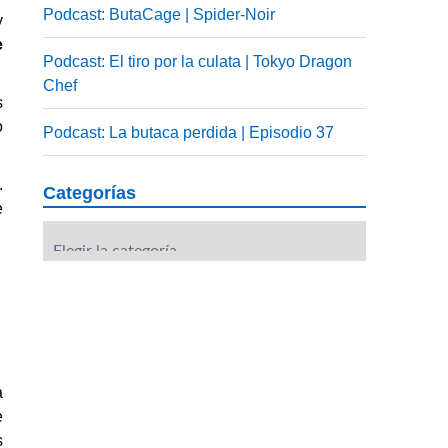
Podcast: ButaCage | Spider-Noir
y
e
Podcast: El tiro por la culata | Tokyo Dragon
Chef
s
o
Podcast: La butaca perdida | Episodio 37
.
Categorías
e
Categorías
a
e
s