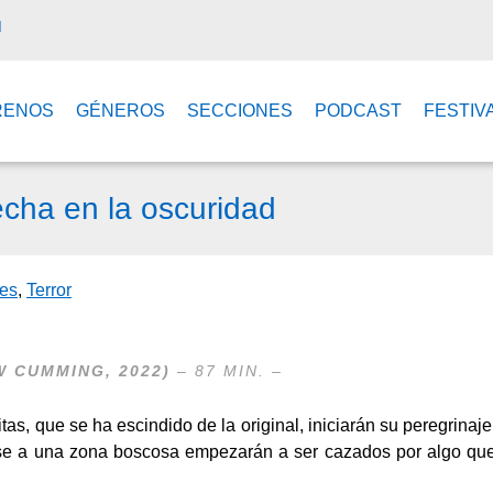
M
RENOS
GÉNEROS
SECCIONES
PODCAST
FESTIV
echa en la oscuridad
les
,
Terror
W CUMMING
, 2022)
– 87 MIN. –
itas, que se ha escindido de la original, iniciarán su peregrinaje
se a una zona boscosa empezarán a ser cazados por algo qu