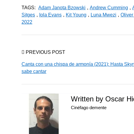
TAGS:
Adam Janota Bzowski
,
Andrew Cumming
,
Sitges
,
Iola Evans
,
Kit Young
,
Luna Mwezi
,
Olive
2022
PREVIOUS POST
Canta con una chispa de armonía (2021): Hasta Sky
sabe cantar
Written by
Oscar Hi
Cinéfago demente