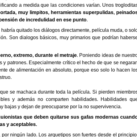
ificando a medida que las condiciones varían. Unos troglodita
cortada, muy limpitos, herramientas superpulidas, peinado
pensión de incredulidad en ese punto
.
 habría quitado los diálogos directamente, película muda, o sol
ión. Son dialogos básicos, muy primarios que podrían habers
rno, extremo, durante el metraje
. Poniendo ideas de nuestr
s y patrones. Especialmente crítico el hecho de que se negara
nte de alimentación en absoluto, porque eso solo lo hacen lo
struo.
e que se machaca durante toda la película. Si pierden miembro
dibles y además no comparten habilidades. Habilidades qu
 bajas y dejan de preocuparse por la no supervivencia.
y guionistas que deben quitarse sus gafas modernas cuand
as y aceptables.
 por ningún lado. Los arquetipos son fuertes desde el principio