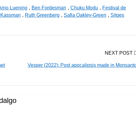
Arno Luening
,
Ben Fordesman
,
Chuku Modu
,
Festival de
r Kassman
,
Ruth Greenberg
,
Safia Oakley-Green
,
Sitges
NEXT POST
net
Vesper (2022): Post apocalipsis made in Monsant
dalgo