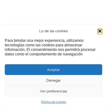
Lo de las cookies
Para brindar una mejor experiencia, utilizamos
tecnologías como las cookies para almacenar
información. El consentimiento nos permitirá procesar
¿Nos invitas a un cafecillo?
datos como el comportamiento de navegación
Si te gusta nuestra web puedes echar limosna a estos
Aceptar
pobres diablos
Denegar
Ver preferencias
© 2026 LGEcine
Política de cookies