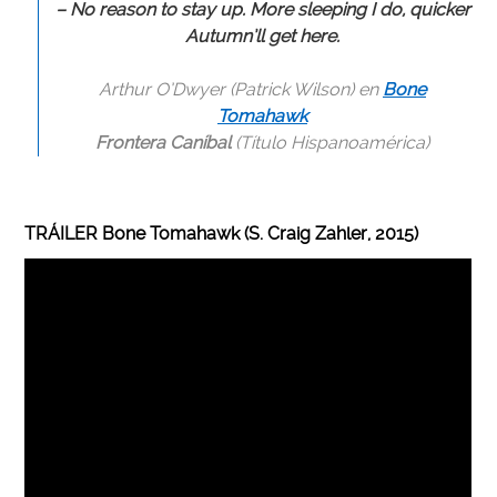
– No reason to stay up. More sleeping I do, quicker
Autumn’ll get here.
Arthur O’Dwyer (Patrick Wilson) en
Bone
Tomahawk
Frontera Caníbal
(Título Hispanoamérica)
TRÁILER Bone Tomahawk (S. Craig Zahler, 2015)