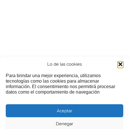
Lo de las cookies
Para brindar una mejor experiencia, utilizamos
tecnologías como las cookies para almacenar
información. El consentimiento nos permitirá procesar
¿Nos invitas a un cafecillo?
datos como el comportamiento de navegación
Si te gusta nuestra web puedes echar limosna a estos
Aceptar
pobres diablos
Denegar