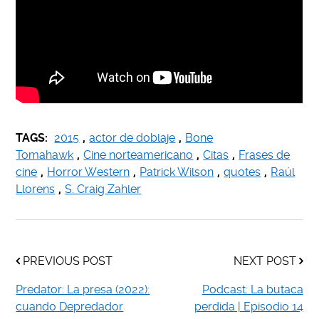
TAGS:
2015
,
actor de doblaje
,
Bone
Tomahawk
,
Cine norteamericano
,
Citas
,
Frases de
cine
,
Horror Western
,
Patrick Wilson
,
quotes
,
Raúl
Llorens
,
S. Craig Zahler
PREVIOUS POST
NEXT POST
Predator: La presa (2022):
Podcast: La butaca
cuando Depredador
perdida | Episodio 14