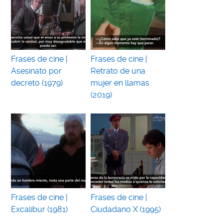
Frases de cine |
Frases de cine |
Asesinato por
Retrato de una
decreto (1979)
mujer en llamas
(2019)
Frases de cine |
Frases de cine |
Excalibur (1981)
Ciudadano X (1995)