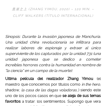
悬崖之上 (ZHANG YIMOU, 2020) – 120 MIN. –
CLIFF WALKERS (TÍTULO INTERNACIONAL)
Sinopsis: Durante la invasión japonesa de Manchuria.
Una unidad china revolucionaria se infiltrara para
realizar labores de espionaje y extraer al único
superviviente de los capturados por la unidad 731 (una
unidad japonesa que se dedico a cometer
increíbles horrores contra la humanidad en nombre de
“la ciencia” en un campo de la muerte)
.
Ultima película del realizador Zhang Yimou
(el
maestro que conocemos por títulos como
in the hero
,
shadow,
la casa de las dagas voladoras
…) siendo este
uno de los pocos casos en que
se aleja de sus temas
favoritos
a tratar: los sentimientos. Supongo que vera