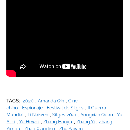
2020
Amanda Qin
Cine
TAGS:
,
,
chino
Espionaje
Festival de Sitges
II Guerra
,
,
,
Mundial
Li Naiwen
Sitges 2021
Yongxian Quan
Yu
,
,
,
,
Ailei
Yu Hewei
Zhang Hanyu
Zhang Yi
Zhang
,
,
,
,
Yimou
Zhao Xiaoding
Zhu Yawen
,
,