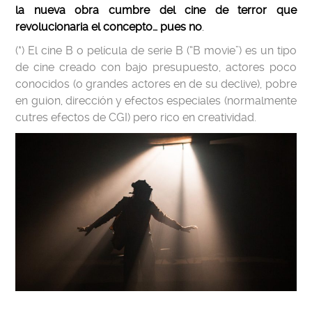
la nueva obra cumbre del cine de terror que
revolucionaria el concepto… pues no
.
(*) El cine B o película de serie B (“B movie”) es un tipo
de cine creado con bajo presupuesto, actores poco
conocidos (o grandes actores en de su declive), pobre
en guion, dirección y efectos especiales (normalmente
cutres efectos de CGI) pero rico en creatividad.