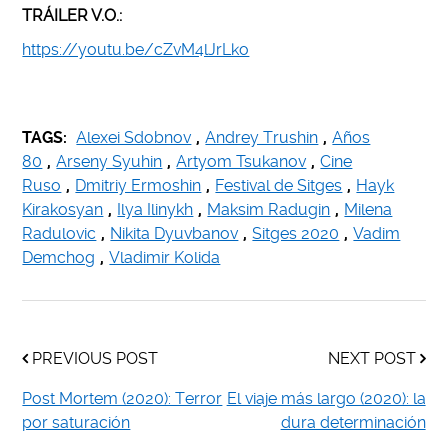
TRÁILER V.O.:
https://youtu.be/cZvM4lJrLko
TAGS:
Alexei Sdobnov
,
Andrey Trushin
,
Años
80
,
Arseny Syuhin
,
Artyom Tsukanov
,
Cine
Ruso
,
Dmitriy Ermoshin
,
Festival de Sitges
,
Hayk
Kirakosyan
,
Ilya Ilinykh
,
Maksim Radugin
,
Milena
Radulovic
,
Nikita Dyuvbanov
,
Sitges 2020
,
Vadim
Demchog
,
Vladimir Kolida
PREVIOUS POST
NEXT POST
Post Mortem (2020): Terror
El viaje más largo (2020): la
por saturación
dura determinación