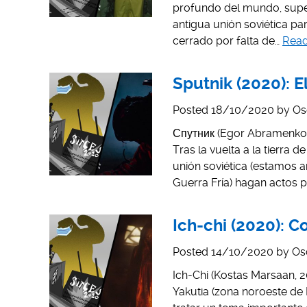
profundo del mundo, super
antigua unión soviética par
cerrado por falta de…
Read
Sputnik (2020): E
Posted
18/10/2020
by
Os
Спутник (Egor Abramenko, 2
Tras la vuelta a la tierra d
unión soviética (estamos 
Guerra Fría) hagan actos 
Ich-chi (2020): 
Posted
14/10/2020
by
Os
Ich-Chi (Kostas Marsaan, 2
Yakutia (zona noroeste de R