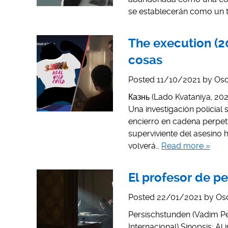
se establecerán como un 
The execution (20
cosas
Posted
11/10/2021
by
Osc
Казнь (Lado Kvataniya, 2021
Una investigación policial
encierro en cadena perpetua
superviviente del asesino 
volverá…
Read more »
El profesor de pe
Posted
22/01/2021
by
Os
Persischstunden (Vadim Per
Internacional) Sinopsis: Al