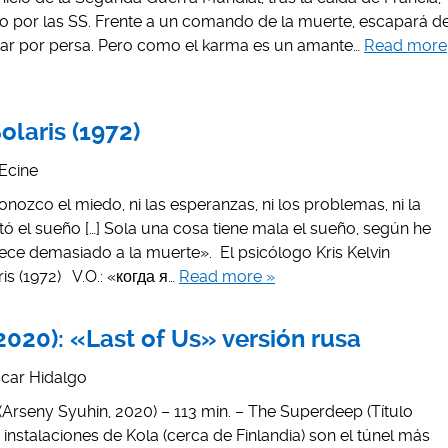
do por las SS. Frente a un comando de la muerte, escapará d
sar por persa. Pero como el karma es un amante…
Read more
olaris (1972)
Ecine
zco el miedo, ni las esperanzas, ni los problemas, ni la
tó el sueño […] Sola una cosa tiene mala el sueño, según he
rece demasiado a la muerte». El psicólogo Kris Kelvin
is (1972) V.O.: «когда я…
Read more »
020): «Last of Us» versión rusa
car Hidalgo
Arseny Syuhin, 2020) – 113 min. – The Superdeep (Título
s instalaciones de Kola (cerca de Finlandia) son el túnel más