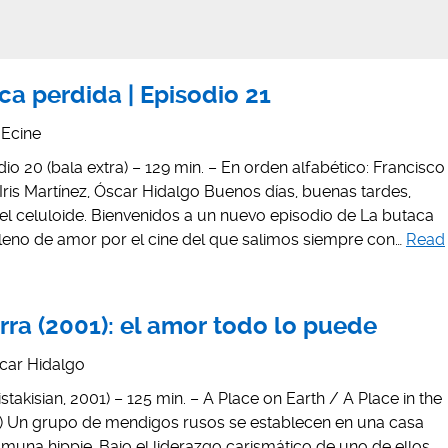
ca perdida | Episodio 21
Ecine
io 20 (bala extra) – 129 min. – En orden alfabético: Francisco
 Iris Martínez, Óscar Hidalgo Buenos días, buenas tardes,
 celuloide. Bienvenidos a un nuevo episodio de La butaca
lleno de amor por el cine del que salimos siempre con…
Read
erra (2001): el amor todo lo puede
car Hidalgo
takisian, 2001) – 125 min. – A Place on Earth / A Place in the
al) Un grupo de mendigos rusos se establecen en una casa
a hippie. Bajo el liderazgo carismático de uno de ellos,