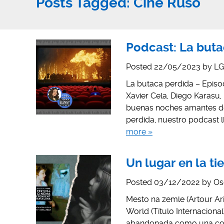
Posts Tagged:
Cine Ruso
Podcast: La buta
Posted
22/05/2023
by
LG
La butaca perdida – Episod
Xavier Cela, Diego Karasu,
buenas noches amantes del
perdida, nuestro podcast 
more »
Un lugar en la ti
Posted
03/12/2022
by
Os
Mesto na zemle (Artour Aris
World (Título Internacion
abandonada como una comun