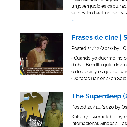
un joven judío es captura
su destino haciéndose pa
»
Frases de cine | S
Posted
21/12/2020
by
LG
«Cuando yo duermo, no cono
dicha… Bendito quien inven
oído decir, y es que se pa
(Donatas Banionis) en Solar
The Superdeep (2
Posted
20/10/2020
by
Os
Kolskaya sverhglubokaya (
internacional) Sinopsis: La