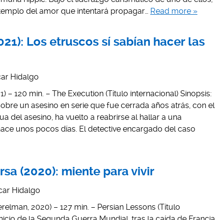
templo del amor que intentará propagar…
Read more »
21): Los etruscos sí sabían hacer las
ar Hidalgo
) – 120 min. – The Execution (Título internacional) Sinopsis:
 sobre un asesino en serie que fue cerrada años atrás, con el
 del asesino, ha vuelto a reabrirse al hallar a una
hace unos pocos días. El detective encargado del caso
rsa (2020): miente para vivir
car Hidalgo
elman, 2020) – 127 min. – Persian Lessons (Título
 inicio de la Segunda Guerra Mundial, tras la caída de Francia,