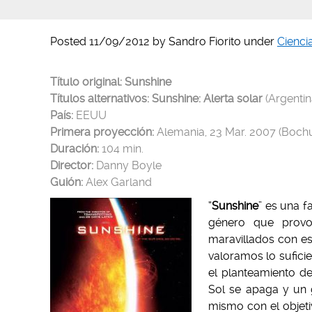
Posted
11/09/2012
by
Sandro Fiorito
under
Ciencia
Título original:
Sunshine
Títulos alternativos: Sunshine: Alerta solar
(Argentin
País:
EEUU
Primera proyección:
Alemania, 23 Mar. 2007 (Bochu
Duración:
104 min.
Director:
Danny Boyle
Guión:
Alex Garland
“
Sunshine
” es una f
género que provo
maravillados con e
valoramos lo sufici
el planteamiento de
Sol se apaga y un g
mismo con el objeti