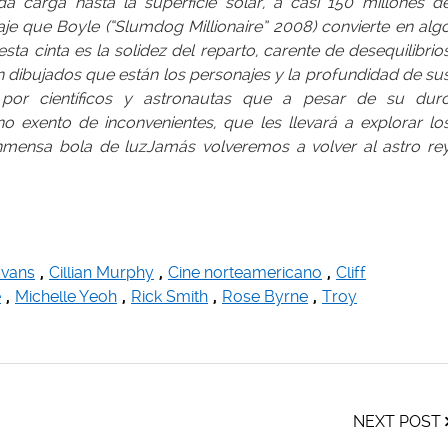
 carga hasta la superficie solar, a casi 150 millones d
aje que Boyle (“
Slumdog Millionaire
” 2008) convierte en alg
sta cinta es la solidez del reparto, carente de desequilibrio
en dibujados que están los personajes y la profundidad de su
 por científicos y astronautas que a pesar de su dur
o exento de inconvenientes, que les llevará a explorar lo
 inmensa bola de luzJamás volveremos a volver al astro re
Evans
,
Cillian Murphy
,
Cine norteamericano
,
Cliff
e
,
Michelle Yeoh
,
Rick Smith
,
Rose Byrne
,
Troy
NEXT POST