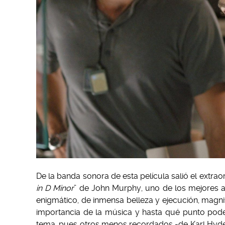
De la banda sonora de esta película salió el extra
in D Minor
” de John Murphy, uno de los mejores ap
enigmático, de inmensa belleza y ejecución, magn
importancia de la música y hasta qué punto pode
tema, pues otros menos recordados -de Karl Hyd