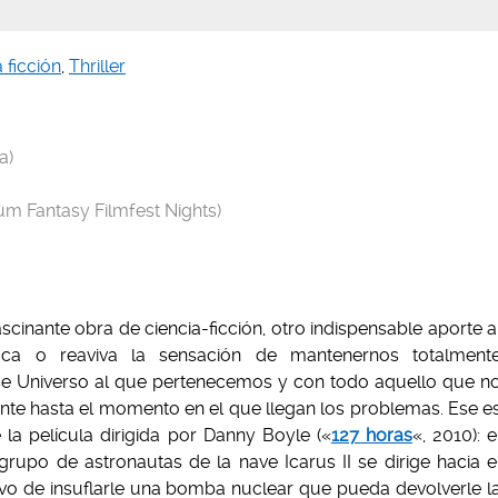
 ficción
,
Thriller
a)
m Fantasy Filmfest Nights)
ascinante obra de ciencia-ficción, otro indispensable aporte a
ca o reaviva la sensación de mantenernos totalment
se Universo al que pertenecemos y con todo aquello que n
ente hasta el momento en el que llegan los problemas. Ese e
 la película dirigida por Danny Boyle («
127 horas
«, 2010): e
rupo de astronautas de la nave Icarus II se dirige hacia e
vo de insuflarle una bomba nuclear que pueda devolverle l