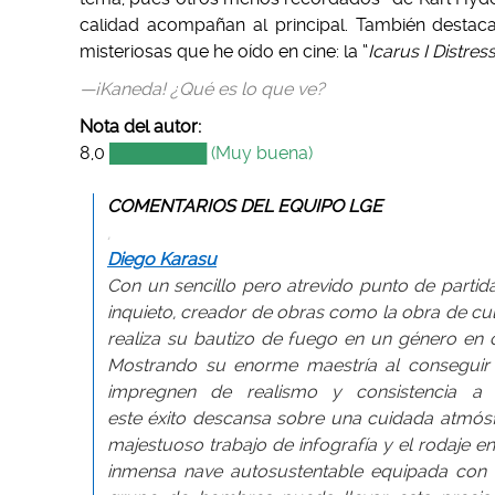
calidad acompañan al principal. También destac
misteriosas que he oído en cine: la “
Icarus I Distre
—¡Kaneda! ¿Qué es lo que ve?
Nota del autor:
8,0
████████ (Muy buena)
–
COMENTARIOS DEL EQUIPO LGE
,
Diego Karasu
Con un sencillo pero atrevido punto de partida
inquieto, creador de obras como la obra de culto
realiza su bautizo de fuego en un género en c
Mostrando su enorme maestría al conseguir 
impregnen de realismo y consistencia a
este éxito descansa sobre una cuidada atmósf
majestuoso trabajo de infografía y el rodaje en
inmensa nave autosustentable equipada con t