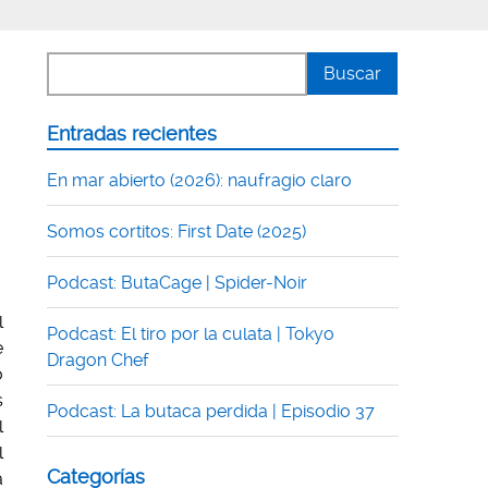
Entradas recientes
En mar abierto (2026): naufragio claro
Somos cortitos: First Date (2025)
Podcast: ButaCage | Spider-Noir
l
Podcast: El tiro por la culata | Tokyo
e
Dragon Chef
o
s
Podcast: La butaca perdida | Episodio 37
l
l
Categorías
a