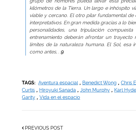
grupo de hombres pueda llevar esta preciada
kilómetros de la Tierra. Un largo e inhóspito vi
viable y cercano. El otro pilar fundamental de e
interpretativos. En gran medida gracias a lo bi
personalidades, una tripulación compuesta
entrenamiento deberán afrontar un trayecto n
límites de la naturaleza humana. El Sol, esa
como antes, .
9
.
TAGS:
Aventura espacial
,
Benedict Wong
,
Chris 
Curtis
,
Hiroyuki Sanada
,
John Murphy
,
Karl Hyd
Garity
,
Vida en el espacio
PREVIOUS POST