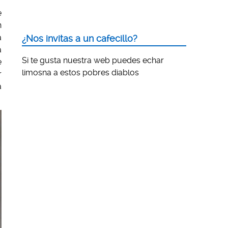
e
n
a
¿Nos invitas a un cafecillo?
a
Si te gusta nuestra web puedes echar
e
limosna a estos pobres diablos
r
a