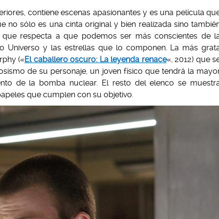
riores, contiene escenas apasionantes y es una película qu
no sólo es una cinta original y bien realizada sino tambié
lo que respecta a que podemos ser más conscientes de l
tro Universo y las estrellas que lo componen. La más grat
rphy («
El caballero oscuro: La leyenda renace
«, 2012) que s
rviosismo de su personaje, un joven físico que tendrá la mayo
ento de la bomba nuclear. El resto del elenco se muestr
 papeles que cumplen con su objetivo.