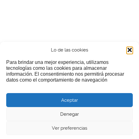
Lo de las cookies
Para brindar una mejor experiencia, utilizamos
tecnologías como las cookies para almacenar
información. El consentimiento nos permitirá procesar
¿Nos invitas a un cafecillo?
datos como el comportamiento de navegación
Si te gusta nuestra web puedes echar limosna a estos
Aceptar
pobres diablos
Denegar
Ver preferencias