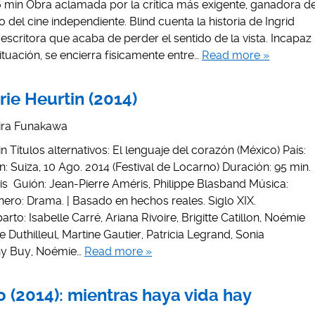
 96 min Obra aclamada por la crítica más exigente, ganadora d
 del cine independiente. Blind cuenta la historia de Ingrid
a escritora que acaba de perder el sentido de la vista. Incapaz
ituación, se encierra físicamente entre…
Read more »
rie Heurtin (2014)
ira Funakawa
in Títulos alternativos: El lenguaje del corazón (México) País:
: Suiza, 10 Ago. 2014 (Festival de Locarno) Duración: 95 min.
is Guión: Jean-Pierre Améris, Philippe Blasband Música:
ero: Drama. | Basado en hechos reales. Siglo XIX.
rto: Isabelle Carré, Ariana Rivoire, Brigitte Catillon, Noémie
e Duthilleul, Martine Gautier, Patricia Legrand, Sonia
any Buy, Noémie…
Read more »
o (2014): mientras haya vida hay