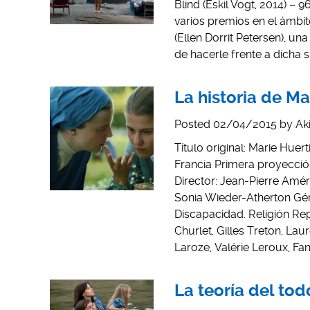
Blind (Eskil Vogt, 2014) –
varios premios en el ámbito
(Ellen Dorrit Petersen), un
de hacerle frente a dicha s
La historia de Ma
Posted
02/04/2015
by
Ak
Título original: Marie Huert
Francia Primera proyección
Director: Jean-Pierre Amér
Sonia Wieder-Atherton Gén
Discapacidad. Religión Repa
Churlet, Gilles Treton, Laur
Laroze, Valérie Leroux, F
La teoría del tod