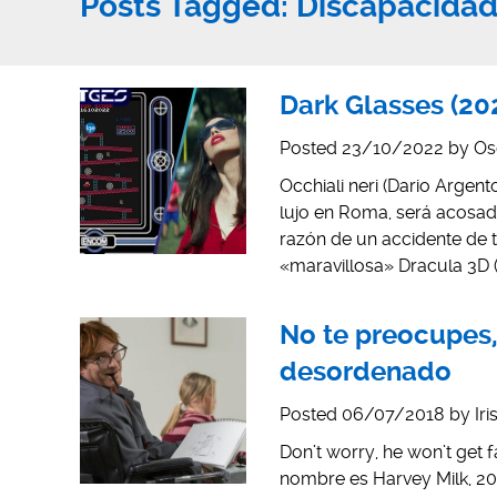
Posts Tagged:
Discapacida
Dark Glasses (202
Posted
23/10/2022
by
Os
Occhiali neri (Dario Argen
lujo en Roma, será acosada
razón de un accidente de t
«maravillosa» Dracula 3D (2
No te preocupes, 
desordenado
Posted
06/07/2018
by
Ir
Don’t worry, he won’t get f
nombre es Harvey Milk, 200