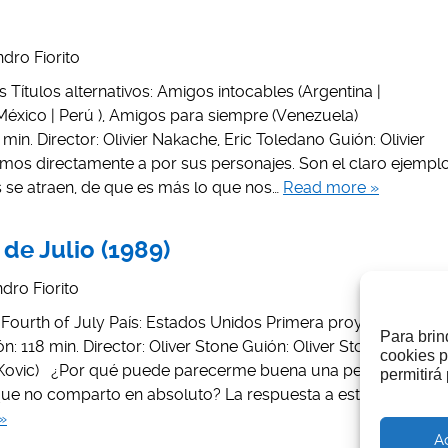
dro Fiorito
es Títulos alternativos: Amigos intocables (Argentina |
México | Perú ), Amigos para siempre (Venezuela)
 min. Director: Olivier Nakache, Eric Toledano Guión: Olivier
mos directamente a por sus personajes. Son el claro ejempl
 se atraen, de que es más lo que nos…
Read more »
de Julio (1989)
dro Fiorito
he Fourth of July País: Estados Unidos Primera proyección:
Para brin
n: 118 min. Director: Oliver Stone Guión: Oliver Stone & Ron
cookies p
n Kovic) ¿Por qué puede parecerme buena una película cuyo
permitirá
que no comparto en absoluto? La respuesta a esta pregunta
»
A