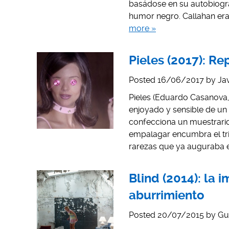
basádose en su autobiogra
humor negro. Callahan era
more »
Pieles (2017): Re
Posted
16/06/2017
by
Ja
Pieles (Eduardo Casanova, 2
enjoyado y sensible de u
confecciona un muestrario
empalagar encumbra el tri
rarezas que ya auguraba el
Blind (2014): la 
aburrimiento
Posted
20/07/2015
by
Gu