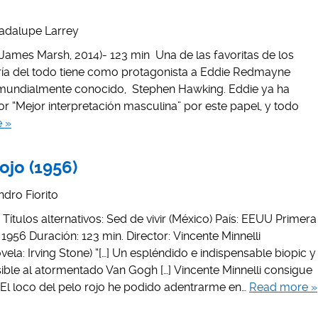
adalupe Larrey
James Marsh, 2014)- 123 min Una de las favoritas de los
ría del todo tiene como protagonista a Eddie Redmayne
co mundialmente conocido, Stephen Hawking. Eddie ya ha
 “Mejor interpretación masculina” por este papel, y todo
 »
rojo (1956)
ndro Fiorito
fe Títulos alternativos: Sed de vivir (México) País: EEUU Primera
1956 Duración: 123 min. Director: Vincente Minnelli
la: Irving Stone) “[…] Un espléndido e indispensable biopic y
ible al atormentado Van Gogh […] Vincente Minnelli consigue
El loco del pelo rojo he podido adentrarme en…
Read more »