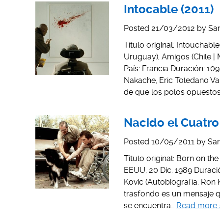
Intocable (2011)
Posted
21/03/2012
by
San
Título original: Intouchabl
Uruguay), Amigos (Chile | 
País: Francia Duración: 109
Nakache, Eric Toledano Va
de que los polos opuestos
Nacido el Cuatro 
Posted
10/05/2011
by
San
Título original: Born on t
EEUU, 20 Dic. 1989 Duració
Kovic (Autobiografía: Ro
trasfondo es un mensaje 
se encuentra…
Read more 