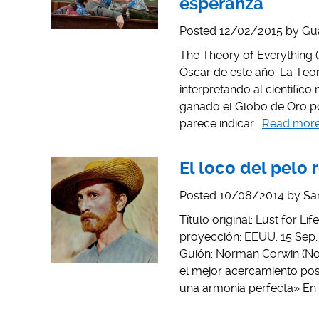
esperanza
Posted
12/02/2015
by
Gu
The Theory of Everything (
Óscar de este año. La Teo
interpretando al científi
ganado el Globo de Oro por
parece indicar…
Read more
El loco del pelo 
Posted
10/08/2014
by
Sa
Título original: Lust for Li
proyección: EEUU, 15 Sep. 
Guión: Norman Corwin (Nove
el mejor acercamiento pos
una armonía perfecta» En 