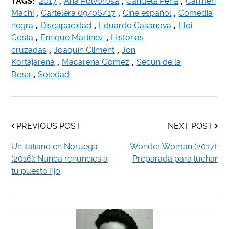
TAGS:
2017
,
Ana Polvorosa
,
Candela Peña
,
Carmen
Machi
,
Cartelera 09/06/17
,
Cine español
,
Comedia
negra
,
Discapacidad
,
Eduardo Casanova
,
Eloi
Costa
,
Enrique Martínez
,
Historias
cruzadas
,
Joaquín Climent
,
Jon
Kortajarena
,
Macarena Gómez
,
Secun de la
Rosa
,
Soledad
PREVIOUS POST
NEXT POST
Un italiano en Noruega
Wonder Woman (2017):
(2016): Nunca renuncies a
Preparada para luchar
tu puesto fijo