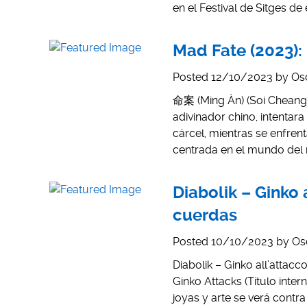
en el Festival de Sitges de
Mad Fate (2023):
Posted
12/10/2023
by
Os
命案 (Ming Àn) (Soi Cheang, 
adivinador chino, intentar
cárcel, mientras se enfren
centrada en el mundo del m
Diabolik – Ginko 
cuerdas
Posted
10/10/2023
by
Os
Diabolik – Ginko all’attacc
Ginko Attacks (Título inter
joyas y arte se verá contra