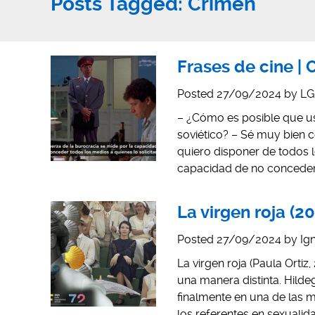
Posts Tagged:
Crimen
Frases de cine | 
Posted
27/09/2024
by
LG
– ¿Cómo es posible que us
soviético? – Sé muy bien 
quiero disponer de todos l
capacidad de no conceder
La virgen roja (2
Posted
27/09/2024
by
Ig
La virgen roja (Paula Ortiz
una manera distinta. Hilde
finalmente en una de las 
los referentes en sexuali