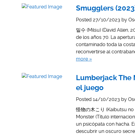
Smugglers (2023)
Posted
27/10/2023
by
Os
밀수 (Milsu) (David Allen, 20
de los años 70. La apertur
contaminado toda la costa
reconvertirse al contraba
more »
Lumberjack The M
el juego
Posted
14/10/2023
by
Os
怪物の木こり (Kaibutsu no Kikor
Monster (Título internaci
un psicópata con hacha. E
descubrir un oscuro secre