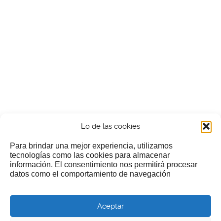
Lo de las cookies
Para brindar una mejor experiencia, utilizamos
tecnologías como las cookies para almacenar
información. El consentimiento nos permitirá procesar
¿Nos invitas a un cafecillo?
datos como el comportamiento de navegación
Si te gusta nuestra web puedes echar limosna a estos
Aceptar
pobres diablos