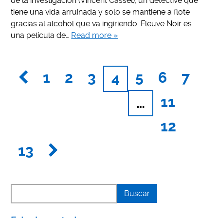
de la investigación (Vincent Cassel), un detective que
tiene una vida arruinada y solo se mantiene a flote
gracias al alcohol que va ingiriendo. Fleuve Noir es
una película de…
Read more »
1
2
3
5
6
7
4
11
…
12
13