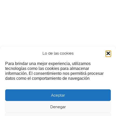
Lo de las cookies
Para brindar una mejor experiencia, utilizamos
tecnologías como las cookies para almacenar
información. El consentimiento nos permitirá procesar
¿Nos invitas a un cafecillo?
datos como el comportamiento de navegación
Si te gusta nuestra web puedes echar limosna a estos
Aceptar
pobres diablos
Denegar