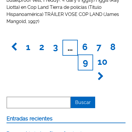
bulletproof vest, Freddy!. « Gary (Figgsy) Figgis (Ray
Liotta) en Cop Land Tierra de policías (Título
Hispanoamérica) TRÁILER VOSE COP LAND (James
Mangold, 1997)
1
2
3
6
7
8
…
10
9
Entradas recientes