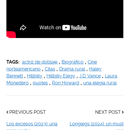
TAGS:
actriz de doblaje
,
Biográfico
,
Cine
norteamericano
,
Citas
,
Drama rural
,
Haley
Bennett
,
Hillbilly
,
Hillbilly Elegy
,
J.D. Vance
,
Laura
Monedero
,
quotes
,
Ron Howard
,
una elegía rural
PREVIOUS POST
NEXT POST
Los excesos (2023): una
Longlegs (2024): un must