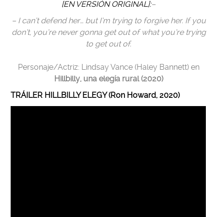
[EN VERSIÓN ORIGINAL]:
–
– I can’t defend her… but I’m trying to forgive her. If you
don’t, you’re never gonna get out of what you’re trying
to get out of.
Personaje/Actriz: Lindsay Vance (Haley Bannett) en
Hillbilly, una elegía rural (2020)
TRÁILER HILLBILLY ELEGY (Ron Howard, 2020)