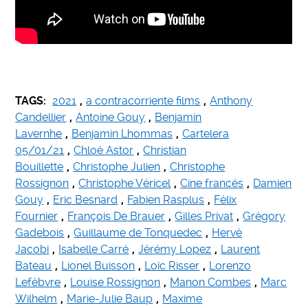
.
TAGS:
2021
,
a contracorriente films
,
Anthony
Candellier
,
Antoine Gouy
,
Benjamin
Lavernhe
,
Benjamin Lhommas
,
Cartelera
05/01/21
,
Chloé Astor
,
Christian
Bouillette
,
Christophe Julien
,
Christophe
Rossignon
,
Christophe Véricel
,
Cine francés
,
Damien
Gouy
,
Eric Besnard
,
Fabien Rasplus
,
Félix
Fournier
,
François De Brauer
,
Gilles Privat
,
Grégory
Gadebois
,
Guillaume de Tonquedec
,
Hervé
Jacobi
,
Isabelle Carré
,
Jérémy Lopez
,
Laurent
Bateau
,
Lionel Buisson
,
Loïc Risser
,
Lorenzo
Lefèbvre
,
Louise Rossignon
,
Manon Combes
,
Marc
Wilhelm
,
Marie-Julie Baup
,
Maxime