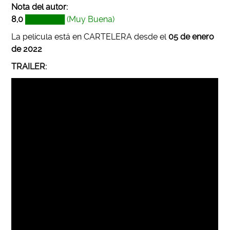
Nota del autor:
8,0
███████ (Muy Buena)
La película está en CARTELERA desde el
05 de enero
de 2022
TRAILER: