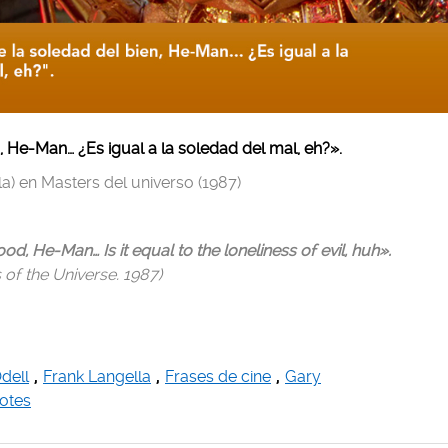
 He-Man… ¿Es igual a la soledad del mal, eh?».
la) en Masters del universo (1987)
od, He-Man… Is it equal to the loneliness of evil, huh».
 of the Universe. 1987)
dell
,
Frank Langella
,
Frases de cine
,
Gary
otes