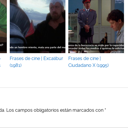
o
Frases de cine | Excalibur
Frases de cine |
s
(1981)
Ciudadano X (1995)
da.
Los campos obligatorios están marcados con
*