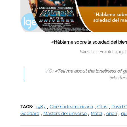
«Háblame sobre la soledad del bien,
Skeletor (Frank Langel
V.O.:
«Tell me about the loneliness of go
(Masters
TAGS:
1987
,
Cine norteamericano
,
Citas
,
David O
Goddard
,
Masters del universo
,
Matel
,
orion
,
qu