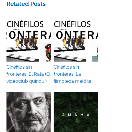
Related Posts
Cinéfilos sin
Cinéfilos sin
fronteras: El Rata (El
fronteras: La
videoclub quinqui)
filmoteca maldita