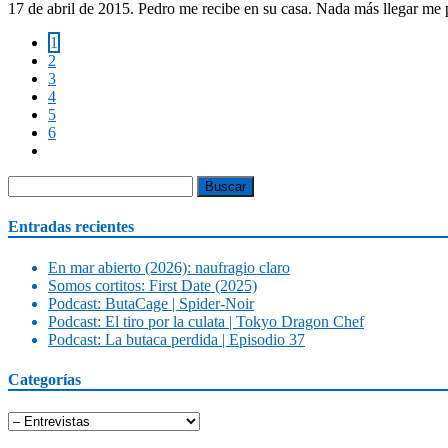
17 de abril de 2015. Pedro me recibe en su casa. Nada más llegar me 
1
2
3
4
5
6
Buscar:
Entradas recientes
En mar abierto (2026): naufragio claro
Somos cortitos: First Date (2025)
Podcast: ButaCage | Spider-Noir
Podcast: El tiro por la culata | Tokyo Dragon Chef
Podcast: La butaca perdida | Episodio 37
Categorías
Categorías