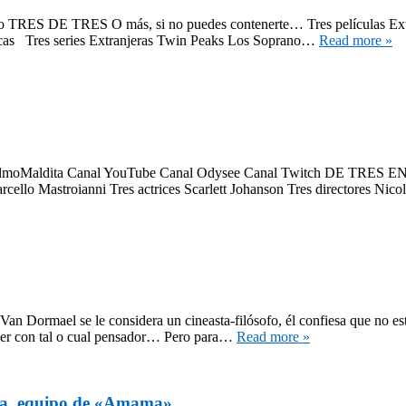
 TRES DE TRES O más, si no puedes contenerte… Tres películas Extran
llecas Tres series Extranjeras Twin Peaks Los Soprano…
Read more »
ilmoMaldita Canal YouTube Canal Odysee Canal Twitch DE TRES EN TR
cello Mastroianni Tres actrices Scarlett Johanson Tres directores Nic
Van Dormael se le considera un cineasta-filósofo, él confiesa que no es
e ver con tal o cual pensador… Pero para…
Read more »
iola, equipo de «Amama»