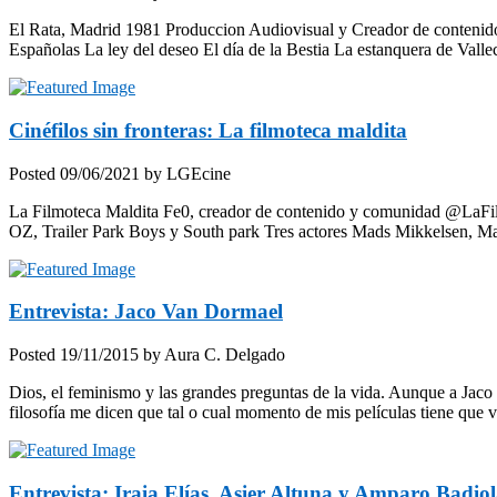
El Rata, Madrid 1981 Produccion Audiovisual y Creador de contenido
Españolas La ley del deseo El día de la Bestia La estanquera de Va
Cinéfilos sin fronteras: La filmoteca maldita
Posted
09/06/2021
by
LGEcine
La Filmoteca Maldita Fe0, creador de contenido y comunidad @LaF
OZ, Trailer Park Boys y South park Tres actores Mads Mikkelsen, Mar
Entrevista: Jaco Van Dormael
Posted
19/11/2015
by
Aura C. Delgado
Dios, el feminismo y las grandes preguntas de la vida. Aunque a Jaco 
filosofía me dicen que tal o cual momento de mis películas tiene qu
Entrevista: Iraia Elías, Asier Altuna y Amparo Bad