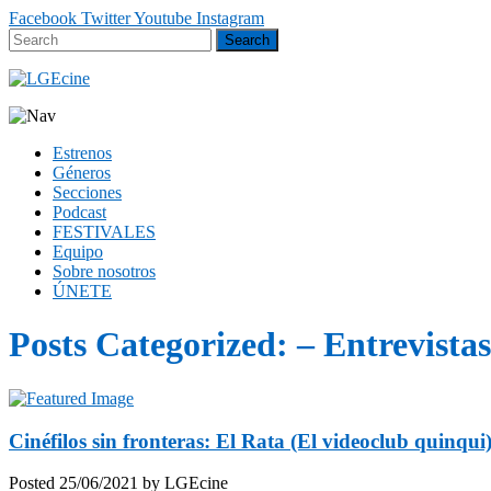
Facebook
Twitter
Youtube
Instagram
Estrenos
Géneros
Secciones
Podcast
FESTIVALES
Equipo
Sobre nosotros
ÚNETE
Posts Categorized:
– Entrevistas
Cinéfilos sin fronteras: El Rata (El videoclub quinqui
Posted
25/06/2021
by
LGEcine