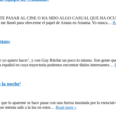
 PASAR AL CINE O HA SIDO ALGO CASUAL QUE HA OCURRIDO? Ha 
fil y me llamó para ofrecerme el papel de Amaia en Amama. Yo nunca…
R
ezas»
ue yo quiero hacer’, y con Guy Ritchie un poco lo mismo. Son gente qu
 español en cuya trayectoria podemos encontrar títulos interesantes…
 la noche’
e lo aparente se hace pasar con una fuerza inusitada por lo esencial»
e intenta salir a la luz en estos…
Read more »