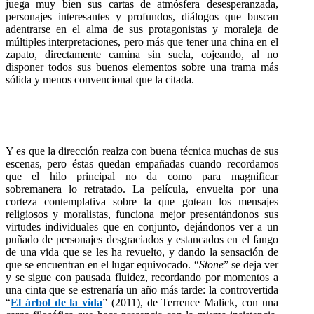
juega muy bien sus cartas de atmósfera desesperanzada,
personajes interesantes y profundos, diálogos que buscan
adentrarse en el alma de sus protagonistas y moraleja de
múltiples interpretaciones, pero más que tener una china en el
zapato, directamente camina sin suela, cojeando, al no
disponer todos sus buenos elementos sobre una trama más
sólida y menos convencional que la citada.
Y es que la dirección realza con buena técnica muchas de sus
escenas, pero éstas quedan empañadas cuando recordamos
que el hilo principal no da como para magnificar
sobremanera lo retratado. La película, envuelta por una
corteza contemplativa sobre la que gotean los mensajes
religiosos y moralistas, funciona mejor presentándonos sus
virtudes individuales que en conjunto, dejándonos ver a un
puñado de personajes desgraciados y estancados en el fango
de una vida que se les ha revuelto, y dando la sensación de
que se encuentran en el lugar equivocado. “
Stone
” se deja ver
y se sigue con pausada fluidez, recordando por momentos a
una cinta que se estrenaría un año más tarde: la controvertida
“
El árbol de la vida
” (2011), de Terrence Malick, con una