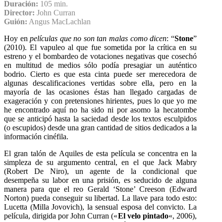
Duració
n:
105 min.
Director:
John Curran
Guión:
Angus MacLachlan
Hoy en
películas que no son tan malas como dicen
: “
Stone
”
(2010). El vapuleo al que fue sometida por la crítica en su
estreno y el bombardeo de votaciones negativas que cosechó
en multitud de medios sólo podía presagiar un auténtico
bodrio. Cierto es que esta cinta puede ser merecedora de
algunas descalificaciones vertidas sobre ella, pero en la
mayoría de las ocasiones éstas han llegado cargadas de
exageración y con pretensiones hirientes, pues lo que yo me
he encontrado aquí no ha sido ni por asomo la hecatombe
que se anticipó hasta la saciedad desde los textos esculpidos
(o escupidos) desde una gran cantidad de sitios dedicados a la
información cinéfila.
El gran talón de Aquiles de esta película se concentra en la
simpleza de su argumento central, en el que Jack Mabry
(Robert De Niro), un agente de la condicional que
desempeña su labor en una prisión, es seducido de alguna
manera para que el reo Gerald ‘Stone’ Creeson (Edward
Norton) pueda conseguir su libertad. La llave para todo esto:
Lucetta (Milla Jovovich), la sensual esposa del convicto. La
película, dirigida por John Curran («
El velo pintado
«, 2006),