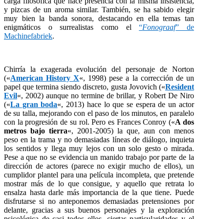
carga filosófica que hace presencia con la misma insistencia,
y pizcas de un aroma similar. También, se ha sabido elegir
muy bien la banda sonora, destacando en ella temas tan
enigmáticos o surrealistas como el
“
Fonograaf
” de
Machinefabriek
.
Chirría la exagerada evolución del personaje de Norton
(«
American History X
«, 1998) pese a la corrección de un
papel que termina siendo discreto, gusta Jovovich («
Resident
Evil
«, 2002) aunque no termine de brillar, y Robert De Niro
(«
La gran boda
«, 2013) hace lo que se espera de un actor
de su talla, mejorando con el paso de los minutos, en paralelo
con la progresión de su rol. Pero es Frances Conroy («
A dos
metros bajo tierra
«, 2001-2005) la que, aun con menos
peso en la trama y no demasiadas líneas de diálogo, inquieta
los sentidos y llega muy lejos con un solo gesto o mirada.
Pese a que no se evidencia un manido trabajo por parte de la
dirección de actores (parece no exigir mucho de ellos), un
cumplidor plantel para una película incompleta, que pretende
mostrar más de lo que consigue, y aquello que retrata lo
ensalza hasta darle más importancia de la que tiene. Puede
disfrutarse si no anteponemos demasiadas pretensiones por
delante, gracias a sus buenos personajes y la exploración
psicológica de casi todos ellos, ciertas particularidades y el