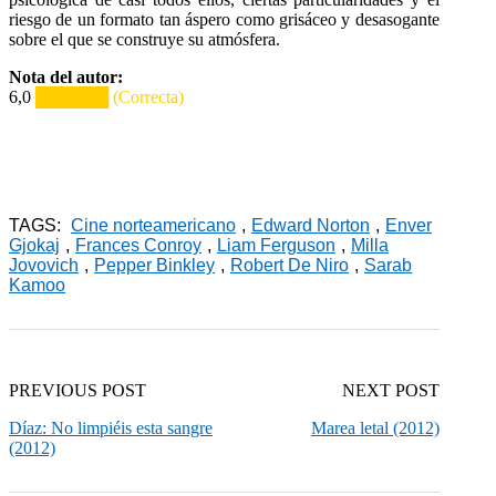
riesgo de un formato tan áspero como grisáceo y desasogante
sobre el que se construye su atmósfera.
Nota del autor:
6,0
██████ (Correcta)
TAGS:
Cine norteamericano
,
Edward Norton
,
Enver
Gjokaj
,
Frances Conroy
,
Liam Ferguson
,
Milla
Jovovich
,
Pepper Binkley
,
Robert De Niro
,
Sarab
Kamoo
PREVIOUS POST
NEXT POST
Díaz: No limpiéis esta sangre
Marea letal (2012)
(2012)