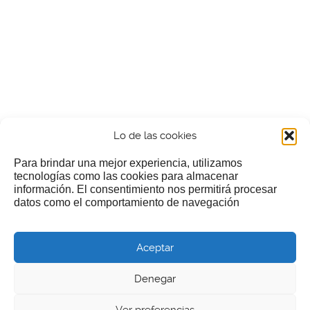
Lo de las cookies
Para brindar una mejor experiencia, utilizamos
tecnologías como las cookies para almacenar
información. El consentimiento nos permitirá procesar
¿Nos invitas a un cafecillo?
datos como el comportamiento de navegación
Si te gusta nuestra web puedes echar limosna a estos
Aceptar
pobres diablos
Denegar
Ver preferencias