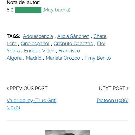
Nota del autor:
8,0
████████ (Muy buena)
TAGS:
Adolescencia
,
Alicia Sánchez
,
Chete
Lera
,
Cine español
,
Críspulo Cabezas
,
Eloi
Yebra
,
Enrique Villén
,
Francisco
Algora
,
Madrid
,
Marieta Orozco
,
Timy Benito
PREVIOUS POST
NEXT POST
Valor de ley (True Grit)
Platoon (1986)
(2010)