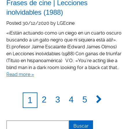
Frases de cine | Lecciones
inolvidables (1988)
Posted
30/12/2020
by
LGEcine
«¡Están actuando como un ciego en un cuarto oscuro
buscando a un gato negro que ni siquiera está allí!».
El profesor Jaime Escalante (Edward James Olmos)
en Lecciones inolvidables (1988) Con ganas de triunfar
(Título en hispanoamérica) V.O.: «You’re acting like a
blind man in a dark room looking for a black cat that…
Read more »
2
3
4
5
1