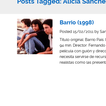
Posts Tagged:
Alicia Sánche
Barrio (1998)
Posted
15/02/2011
by
San
Título original: Barrio Pa
94 min. Director: Fernand
película con guión y dire
necesita servirse de recur
realistas como las prese