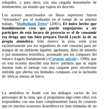
estupidez, y para otros, son una cargada transmisión de
sentimientos, un mundo que espera ser descrito.
Los actores mencionados en líneas superiores fueron
“rescatados” por el realizador en el rodaje de su anterior
trabajo, “
Mulholland Drive
” (2001).
El único hecho que
humildemente creo que puede empujarnos a ser
partícipes de esta locura de proyecto es el de consumir
esa droga que tan bien prepara David Lynch: la de su
propia atmósfera.
Sólo merece la pena verla (casi
exclusivamente por los seguidores de este cineasta) para ser
testigos de un ambiente lúgubre, agobiante, lleno de misterio
y por momentos terrorífico, acentuado por los compases del
músico Angelo Badalamenti («
Corazón salvaje
«, 1990), que
en esta ocasión describe una breve partitura que se repite
durante todo el metraje con una cargante pero envolvente
melodía que alterna sus limitados compases con la inclusión
de tétricas sirenas de barco.
La atmósfera se funde con los diálogos vacíos de los
personajes de la cinta, que al preguntarse algo entre ellos, son
respondidos con una frase completamente fuera de contexto
que en muchas ocasiones desemboca en risas enlatadas de un