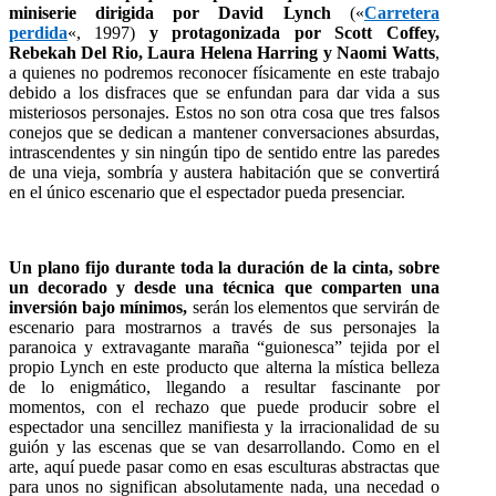
miniserie dirigida por David Lynch
(«
Carretera
perdida
«, 1997)
y protagonizada por Scott Coffey,
Rebekah Del Rio, Laura Helena Harring y Naomi Watts
,
a quienes no podremos reconocer físicamente en este trabajo
debido a los disfraces que se enfundan para dar vida a sus
misteriosos personajes. Estos no son otra cosa que tres falsos
conejos que se dedican a mantener conversaciones absurdas,
intrascendentes y sin ningún tipo de sentido entre las paredes
de una vieja, sombría y austera habitación que se convertirá
en el único escenario que el espectador pueda presenciar.
Un plano fijo durante toda la duración de la cinta, sobre
un decorado y desde una técnica que comparten una
inversión bajo mínimos,
serán los elementos que servirán de
escenario para mostrarnos a través de sus personajes la
paranoica y extravagante maraña “guionesca” tejida por el
propio Lynch en este producto que alterna la mística belleza
de lo enigmático, llegando a resultar fascinante por
momentos, con el rechazo que puede producir sobre el
espectador una sencillez manifiesta y la irracionalidad de su
guión y las escenas que se van desarrollando. Como en el
arte, aquí puede pasar como en esas esculturas abstractas que
para unos no significan absolutamente nada, una necedad o