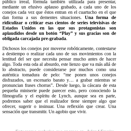
público irreal, fórmula también utilizada para presentar,
mediante un efusivo aplauso grabado, a cada uno de los
conejos cada vez que éstos entran en el cuartucho en el que
dan forma a sus dementes situaciones.
Una forma de
ridiculizar o criticar esas cientos de series televisivas de
Estados Unidos en las que sus protagonistas son
aplaudidos desde un botón “Play” y sus gracias son de
obligada carcajada pre-grabada
.
Dichosos los conejos por moverse robóticamente, contestarse
a destiempo o realizar cada uno de sus movimientos con la
lentitud del ser que necesita pensar mucho antes de hacer
algo. Toda esta oda al absurdo, este lienzo que va más allá de
lo abstracto, puede considerarse por muchos como una
auténtica tomadura de pelo: “me ponen unos conejos
disfrazados, un escenario barato y… a grabar mientras se
pronuncian frases chorras”. Desde luego, la cáscara de esta
pequeña miniserie puede parecer esto, pero conociendo la
filmografía y el espíritu de Lynch, aunque sea en parte,
podremos saber que el realizador tiene siempre algo que
ofrecer, sugerir o insinuar. Una reflexión que crear. Una
sensación que transmitir. Un agobio que vivir.