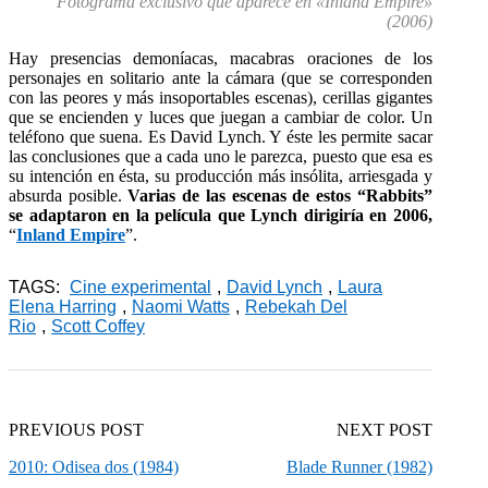
Fotograma exclusivo que aparece en «Inland Empire»
(2006)
Hay presencias demoníacas, macabras oraciones de los
personajes en solitario ante la cámara (que se corresponden
con las peores y más insoportables escenas), cerillas gigantes
que se encienden y luces que juegan a cambiar de color. Un
teléfono que suena. Es David Lynch. Y éste les permite sacar
las conclusiones que a cada uno le parezca, puesto que esa es
su intención en ésta, su producción más insólita, arriesgada y
absurda posible.
Varias de las escenas de estos “Rabbits”
se adaptaron en la película que Lynch dirigiría en 2006,
“
Inland Empire
”.
TAGS:
Cine experimental
,
David Lynch
,
Laura
Elena Harring
,
Naomi Watts
,
Rebekah Del
Rio
,
Scott Coffey
PREVIOUS POST
NEXT POST
2010: Odisea dos (1984)
Blade Runner (1982)