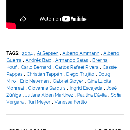
TAGS:
2024
,
Al Septien
,
Alberto Ammann
,
Alberto
Guerra
,
Andrés Baiz
,
Armando Salas
,
Brenna
Kouf
,
Carlo Bernard
,
Carlos Rafael Rivera
,
Cassie
Pappas
,
Christian Tappán
,
Diego Trujillo
,
Doug
Miro
,
Eric Newman
,
Gabriel Sloyer
,
Gina Lucita
Monreal
,
Giovanna Sarquis
,
Ingrid Escajeda
,
José
Zúñiga
,
Juliana Aidén Martinez
,
Paulina Dávila
,
Sofia
Vergara
,
Turi Meyer
,
Vanessa Ferlito