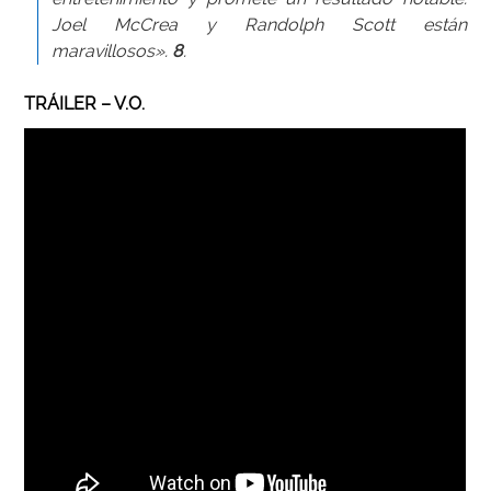
Joel McCrea y Randolph Scott están
maravillosos».
8
.
TRÁILER – V.O.