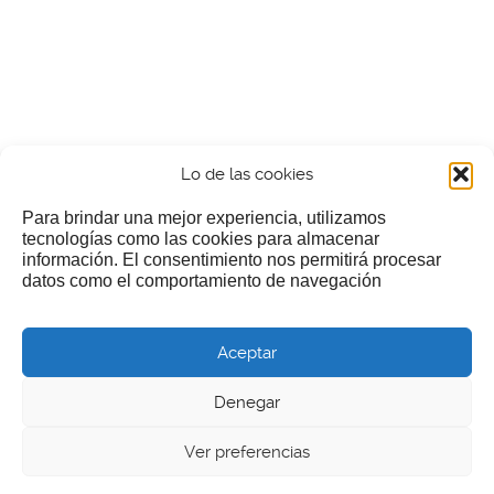
Lo de las cookies
Para brindar una mejor experiencia, utilizamos
tecnologías como las cookies para almacenar
información. El consentimiento nos permitirá procesar
¿Nos invitas a un cafecillo?
datos como el comportamiento de navegación
Si te gusta nuestra web puedes echar limosna a estos
Aceptar
pobres diablos
Denegar
Ver preferencias