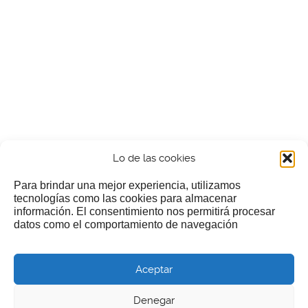
Lo de las cookies
Para brindar una mejor experiencia, utilizamos
tecnologías como las cookies para almacenar
información. El consentimiento nos permitirá procesar
¿Nos invitas a un cafecillo?
datos como el comportamiento de navegación
Si te gusta nuestra web puedes echar limosna a estos
Aceptar
pobres diablos
Denegar