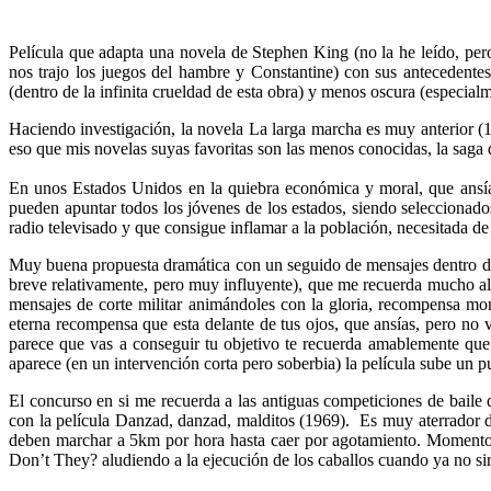
Película que adapta una novela de Stephen King (no la he leído, pe
nos trajo los juegos del hambre y Constantine) con sus antecedente
(dentro de la infinita crueldad de esta obra) y menos oscura (especial
Haciendo investigación, la novela La larga marcha es muy anterior 
eso que mis novelas suyas favoritas son las menos conocidas, la saga
En unos Estados Unidos en la quiebra económica y moral, que ansía
pueden apuntar todos los jóvenes de los estados, siendo seleccionad
radio televisado y que consigue inflamar a la población, necesitada de 
Muy buena propuesta dramática con un seguido de mensajes dentro de
breve relativamente, pero muy influyente), que me recuerda mucho a
mensajes de corte militar animándoles con la gloria, recompensa mo
eterna recompensa que esta delante de tus ojos, que ansías, pero no v
parece que vas a conseguir tu objetivo te recuerda amablemente que 
aparece (en un intervención corta pero soberbia) la película sube un p
El concurso en si me recuerda a las antiguas competiciones de baile 
con la película Danzad, danzad, malditos (1969). Es muy aterrador 
deben
marchar a 5km por hora hasta caer por agotamiento. Momento e
Don’t They? aludiendo a la ejecución de los caballos cuando ya no sir