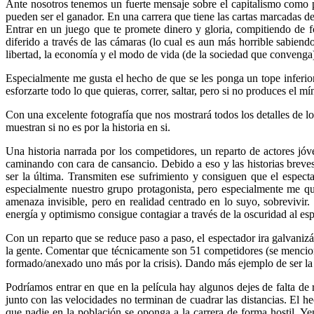
Ante nosotros tenemos un fuerte mensaje sobre el capitalismo como p
pueden ser el ganador. En una carrera que tiene las cartas marcadas 
Entrar en un juego que te promete dinero y gloria, compitiendo de f
diferido a través de las cámaras (lo cual es aun más horrible sabien
libertad, la economía y el modo de vida (de la sociedad que convenga
Especialmente me gusta el hecho de que se les ponga un tope inferio
esforzarte todo lo que quieras, correr, saltar, pero si no produces el m
Con una excelente fotografía que nos mostrará todos los detalles de 
muestran si no es por la historia en si.
Una historia narrada por los competidores, un reparto de actores jó
caminando con cara de cansancio. Debido a eso y las historias brev
ser la última. Transmiten ese sufrimiento y consiguen que el espec
especialmente nuestro grupo protagonista, pero especialmente me qu
amenaza invisible, pero en realidad centrado en lo suyo, sobrevivi
energía y optimismo consigue contagiar a través de la oscuridad al es
Con un reparto que se reduce paso a paso, el espectador ira galvanizá
la gente. Comentar que técnicamente son 51 competidores (se mencio
formado/anexado uno más por la crisis). Dando más ejemplo de ser la
Podríamos entrar en que en la película hay algunos dejes de falta d
junto con las velocidades no terminan de cuadrar las distancias. El h
que nadie en la población se oponga a la carrera de forma hostil. Y