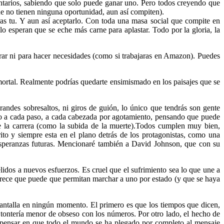
untarios, sabiendo que solo puede ganar uno. Pero todos creyendo que
ue no tienen ninguna oportunidad, aun así compiten).
ras tu. Y aun así aceptarlo. Con toda una masa social que compite en
o esperan que se eche más carne para aplastar. Todo por la gloria, la
rar ni para hacer necesidades (como si trabajaras en Amazon). Puedes
mortal. Realmente podrías quedarte ensimismado en los paisajes que se
andes sobresaltos, ni giros de guión, lo único que tendrás son gente
do a cada paso, a cada cabezada por agotamiento, pensando que puede
 la carrera (como la subida de la muerte).
Todos cumplen muy bien,
to y siempre esta en el plano detrás de los protagonistas, como una
 esperanzas futuras. Mencionaré también a David Johnson, que con su
lidos a nuevos esfuerzos. Es cruel que el sufrimiento sea lo que une a
rece que puede que permitan marchar a uno por estado (y que se haya
pantalla en ningún momento. El primero es que los tiempos que dicen,
a tontería menor de obseso con los números.
Por otro lado, el hecho de
os pensar en que todo el mundo se ha plegado por completo al mensaje