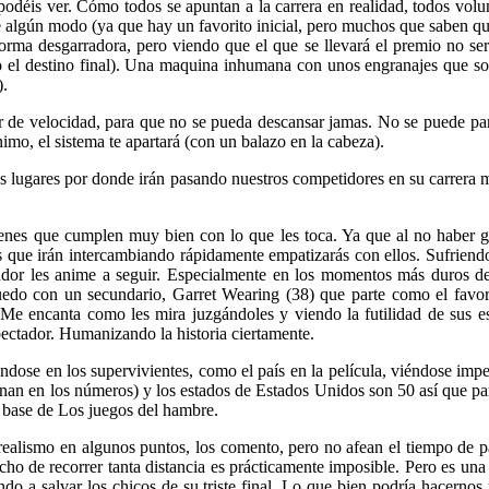
odéis ver. Cómo todos se apuntan a la carrera en realidad, todos vol
de algún modo (ya que hay un favorito inicial, pero muchos que saben q
orma desgarradora, pero viendo que el que se llevará el premio no se
do el destino final). Una maquina inhumana con unos engranajes que sol
).
r de velocidad, para que no se pueda descansar jamas. No se puede pa
ínimo, el sistema te apartará (con un balazo en la cabeza).
los lugares por donde irán pasando nuestros competidores en su carrera 
venes que cumplen muy bien con lo que les toca. Ya que al no haber gr
es que irán intercambiando rápidamente empatizarás con ellos. Sufrien
tador les anime a seguir. Especialmente en los momentos más duros de
edo con un secundario, Garret Wearing (38) que parte como el favori
r. Me encanta como les mira juzgándoles y viendo la futilidad de sus
pectador. Humanizando la historia ciertamente.
ndose en los supervivientes, como el país en la película, viéndose impe
nan en los números) y los estados de Estados Unidos son 50 así que pa
 base de Los juegos del hambre.
e realismo en algunos puntos, los comento, pero no afean el tiempo de 
echo de recorrer
tanta distancia es prácticamente imposible. Pero es un
endo a salvar los chicos de su triste final. Lo que bien podría hacern