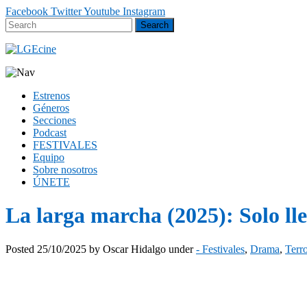
Facebook
Twitter
Youtube
Instagram
Estrenos
Géneros
Secciones
Podcast
FESTIVALES
Equipo
Sobre nosotros
ÚNETE
La larga marcha (2025): Solo ll
Posted
25/10/2025
by
Oscar Hidalgo
under
- Festivales
,
Drama
,
Terr