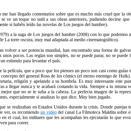
ro me han llegado comentarios sobre que es mucho más cruel que la o
s se ve un toque no sutil a sus obras anteriores, pudiendo decirse qu
mente si habéis leído las novelas de Los juegos del hambre).
(1979) a la saga de Los juegos del hambre (2008) con lo que podemos m
 de La torre oscura, muy mal adaptada al medio cinematográfico).
n volver a ser potencia mundial, han encontrado una forma de galvani
os unos pocos. Las reglas son simples, no se puede parar, no se puede 
un estimulo para levantar el país.
 la película, que a poco que los pienses un poco son casi como guías 
l concepto del general Ross de los cómics (el eterno enemigo de Hulk)
netaria, religión y apelando a su hombría. Es muy interesante este pu
as a llegar nunca y te acabará costando la vida. Siempre a tu misma ve
mejor que no se te suba a la cabeza. La perfecta imagen de la represi
unto, especialmente si analizas lo que dice. Muy bien jugado.
que se realizaban en Estados Unidos durante la crisis. Donde parejas te
de ver, os recomiendo
un video
del canal La Filmoteca Maldita sobre el 
n el cual, los militares que les acompañan les ejecutarán lo que evoc
ven para correr.