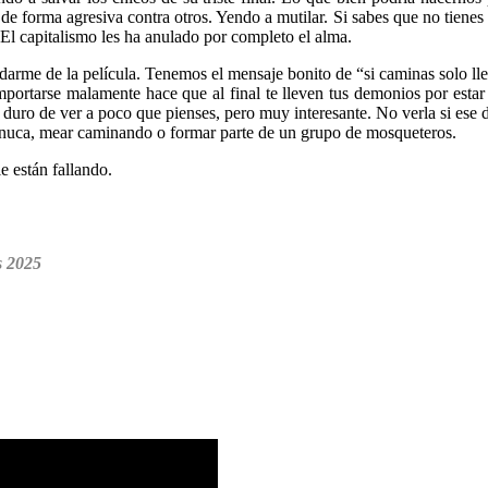
de forma agresiva contra otros. Yendo a mutilar. Si sabes que no tienes 
 El capitalismo les ha anulado por completo el alma.
arme de la película. Tenemos el mensaje bonito de “si caminas solo lleg
ortarse malamente hace que al final te lleven tus demonios por estar so
duro de ver a poco que pienses, pero muy interesante. No verla si ese d
a nuca, mear caminando o formar parte de un grupo de mosqueteros.
e están fallando.
s 2025