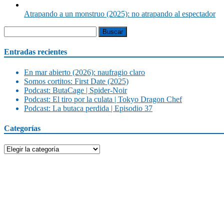
Atrapando a un monstruo (2025): no atrapando al espectador
Buscar:
Entradas recientes
En mar abierto (2026): naufragio claro
Somos cortitos: First Date (2025)
Podcast: ButaCage | Spider-Noir
Podcast: El tiro por la culata | Tokyo Dragon Chef
Podcast: La butaca perdida | Episodio 37
Categorías
Categorías