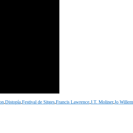
on
,
Distopía
,
Festival de Sitges
,
Francis Lawrence
,
J.T. Moliner
,
Jo Willem