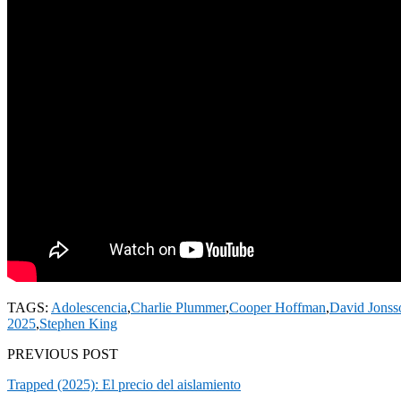
TAGS:
Adolescencia
,
Charlie Plummer
,
Cooper Hoffman
,
David Jonss
2025
,
Stephen King
PREVIOUS POST
Trapped (2025): El precio del aislamiento