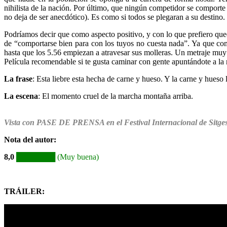
nihilista de la nación. Por último, que ningún competidor se comporte 
no deja de ser anecdótico). Es como si todos se plegaran a su destino.
Podríamos decir que como aspecto positivo, y con lo que prefiero qued
de “comportarse bien para con los tuyos no cuesta nada”. Ya que comp
hasta que los 5.56 empiezan a atravesar sus molleras. Un metraje muy 
Película recomendable si te gusta caminar con gente apuntándote a l
La frase
: Esta liebre esta hecha de carne y hueso. Y la carne y hueso l
La escena
: El momento cruel de la marcha montaña arriba.
Vista con PASE DE PRENSA en el Festival Internacional de Sitge
Nota del autor
:
8,0
███████
(Muy buena)
TRÁILER: