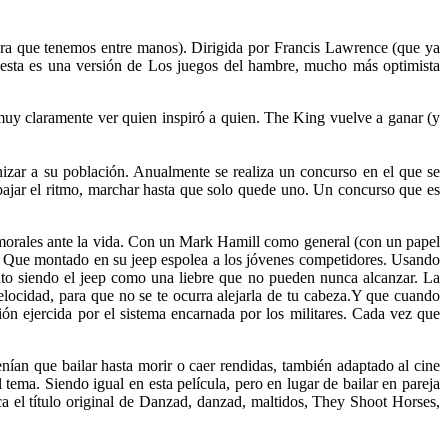
bra que tenemos entre manos). Dirigida por Francis Lawrence (que ya
e esta es una versión de Los juegos del hambre, mucho más optimista
uy claramente ver quien inspiró a quien. The King vuelve a ganar (y
zar a su población. Anualmente se realiza un concurso en el que se
bajar el ritmo, marchar hasta que solo quede uno. Un concurso que es
morales ante la vida. Con un Mark Hamill como general (con un papel
. Que montado en su jeep espolea a los jóvenes competidores. Usando
nto siendo el jeep como una liebre que no pueden nunca alcanzar. La
locidad, para que no se te ocurra alejarla de tu cabeza.
Y que cuando
ón ejercida por el sistema encarnada por los militares. Cada vez que
nían que bailar hasta morir o caer rendidas, también adaptado al cine
tema. Siendo igual en esta película, pero en lugar de bailar en pareja
a el título original de Danzad, danzad, maltidos, They Shoot Horses,